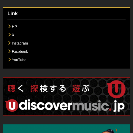
Link
HP
X
Instagram
Facebook
YouTube