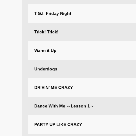
T.G.I. Friday Night
Trick! Trick!
Warm it Up
Underdogs
DRIVIN’ ME CRAZY
Dance With Me ～Lesson 1～
PARTY UP LIKE CRAZY