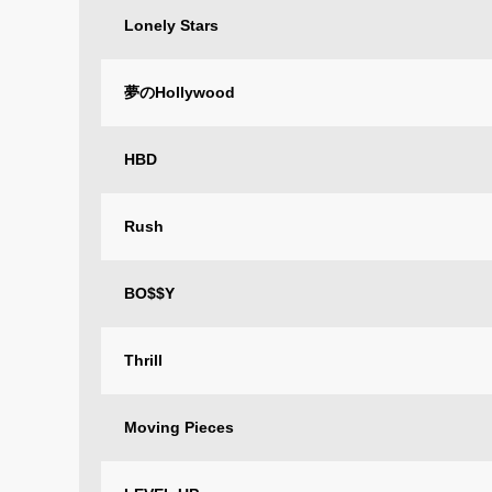
Lonely Stars
夢のHollywood
HBD
Rush
BO$$Y
Thrill
Moving Pieces