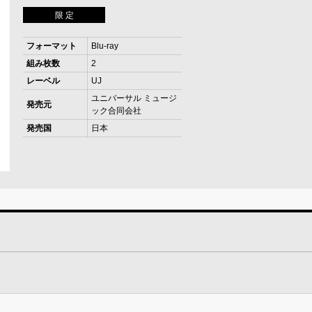
限 定
フォーマット
Blu-ray
組み枚数
2
レーベル
UJ
ユニバーサル ミュージ
発売元
ック合同会社
発売国
日本