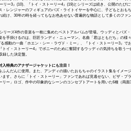
ーリー3』(10)、『トイ・ストーリー4』(19)とシリーズは続き、公開のたび
ス・レンジャーのフィギュアのバズ・ライトイヤーを中心に、子どもとおも
れ続け、30年の時を経ってもなお色あせない普遍的な物語として多くのファ
ー」シリーズ4作の音楽を一枚に集めたベストアルバムが登場。ウッディとバズ
楽を手掛けるのは、巨匠ランディ・ニューマン。名曲「君はともだち」の様
げる感動の一曲「ホエン・シー・ラヴド・ミー」、『トイ・ストーリー3』で
『トイ・ストーリー4』でボニーのために奮闘するウッディの気持ちを歌う一
収録した決定盤。
封入特典のアナザージャケットにも注目！
をふんだんに使用。また、アンディの描いたおもちゃのイラスト集をイメー
います。さらに「トイ・ストーリー」ファンであれば見逃せない、ピザ・プ
ーリー」ロゴ、作中の印象的なシーンのコンセプトアートを用いた6種（両面