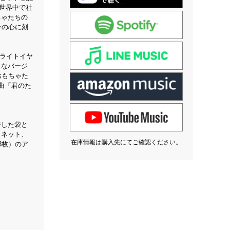
に世界中で社
ちゃたちの
ンの心に刻
・ライトイヤ
々なバージ
おもちゃた
曲「君のた
ジした袋と
ラネット、
在庫情報は購入先にてご確認ください。
3枚）のア