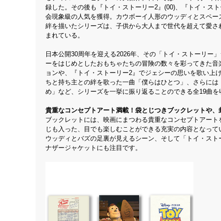
録した。その後も『トイ・ストーリー2』(00)、『トイ・スト
会現象級の人気を獲得。カウボーイ人形のウッディとスペー
絆を描いたシリーズは、子供から大人まで世代を超えて愛さ
まれている。
日本公開30周年を迎える2026年、その「トイ・ストーリ
ーをはじめとしたおもちゃたちの冒険の数々を彩ってきた音
ョンや、『トイ・ストーリー2』でジェシーの思いを歌い上
ちと持ち主との絆を歌った一曲「僕らはひとつ」、さらには
め」など、シリーズを一挙に振り返ることのできる全19曲を
貴重なコンセプトアート満載！袋とじつきブックレットや、
ブックレットには、映画にまつわる貴重なコンセプトアート
じも入った、目でも楽しむことができる充実の内容となって
ウッディとバズの足裏が見えるシーン、そして「トイ・スト
ナザージャケットにも注目です。