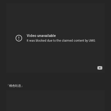
「桃色吐息」