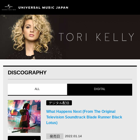
DISCOGRAPHY
ALL
DIGITAL
デジタル配信
What Happens Next (From The Original
Television Soundtrack Blade Runner Black
Lotus)
発売日
2022.01.14