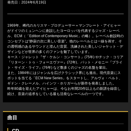
発売日：2024年6月19日
1969年、稀代のカリスマ・プロデューサー＝マンフレート・アイヒャー
がドイツのミュンヘンに創設したヨーロッパを代表するジャズ・レーベ
ル、ECM（「Edition of Contemporary Music」の略）。レーベル創設時の
コンセプトは“静寂の次に美しい音楽”。他のレーベルとは一線を画す、そ
の透明感のあるサウンドと澄んだ音質、洗練された美しいジャケット・デ
ザインなどが世界の多くのファンを魅了しています。
キース・ジャレット『ザ・ケルン・コンサート』(75年) やチック・コリア
『リターン・トゥ・フォーエヴァー』(72年)、パット・メセニー『ブライ
ト・サイズ・ライフ』(76年) など数多くのジャズの名盤を輩出。
また、1984年にはジャンルを広げクラシック界にも進出。現代音楽にス
ポットを当てる「ECM New Series」をスタートし、アルヴォ・ペルト、
ギドン・クレーメル、ハインツ・ホリガーらが新作を発表しました。
昨年80歳を迎えたアイヒャーは、今なお年間20作以上もの新譜を録音し
続け、音楽の追求をしている最も活発なレーベルの一つです。
曲目
CD