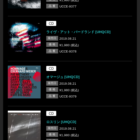
¥1,980 (税込)
品 番
UCCE-9377
CD
ライヴ・アット・バードランド [UHQCD]
発売日
2019.08.21
価 格
¥1,980 (税込)
品 番
UCCE-9378
CD
オマージュ [UHQCD]
発売日
2019.08.21
価 格
¥1,980 (税込)
品 番
UCCE-9379
CD
ロスリン [UHQCD]
発売日
2019.08.21
価 格
¥1,980 (税込)