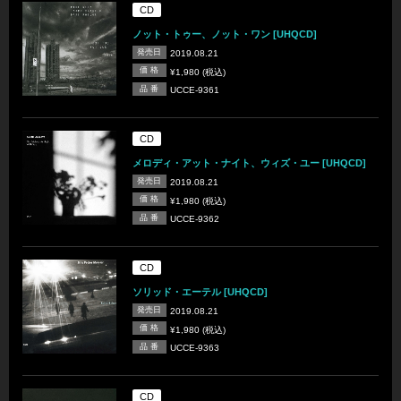
CD
ノット・トゥー、ノット・ワン [UHQCD]
発売日
2019.08.21
価 格
¥1,980 (税込)
品 番
UCCE-9361
CD
メロディ・アット・ナイト、ウィズ・ユー [UHQCD]
発売日
2019.08.21
価 格
¥1,980 (税込)
品 番
UCCE-9362
CD
ソリッド・エーテル [UHQCD]
発売日
2019.08.21
価 格
¥1,980 (税込)
品 番
UCCE-9363
CD