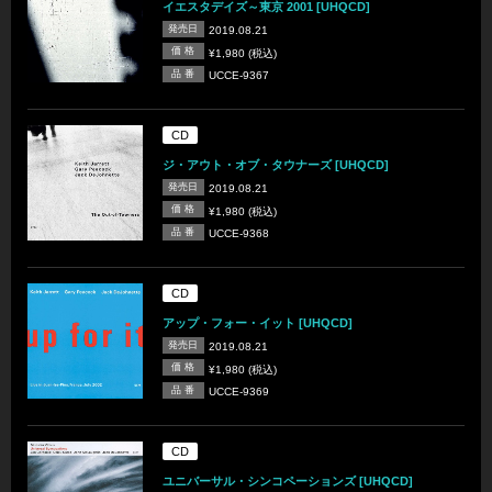
イエスタデイズ～東京 2001 [UHQCD]
発売日
2019.08.21
価 格
¥1,980 (税込)
品 番
UCCE-9367
CD
ジ・アウト・オブ・タウナーズ [UHQCD]
発売日
2019.08.21
価 格
¥1,980 (税込)
品 番
UCCE-9368
CD
アップ・フォー・イット [UHQCD]
発売日
2019.08.21
価 格
¥1,980 (税込)
品 番
UCCE-9369
CD
ユニバーサル・シンコペーションズ [UHQCD]