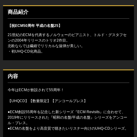
商品紹介
【祝ECM50周年 平成の名盤25】
21世紀のECMを代表するノルウェーのピアニスト、トルド・グスタフセ
ンの2004年リリースのトリオ2作目。
北欧ならでは繊細でリリカルな旋律が美しい。
・初UHQ-CD化商品。
内容
今年はECMが創設されて55周年！
【UHQCD】【数量限定】【アンコールプレス】
●ECM創設55周年を記念した新シリーズ『ECM Revisits』に合わせて、
2019年にリリースされた『昭和の名盤/平成の名盤』シリーズをアンコー
ル・プレス。
●ECMの名盤をより高音質で聴きたいリスナー向けのUHQ-CDシリーズ。