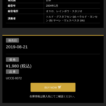
発売国
日本
録音年
2004年1月
録音場所
オスロ、レインボウ・スタジオ
トルド・グスタフセン (p) ハラルド・ヨンセ
演奏者
ン (b) ヤーレ・ヴェスペスタ (ds)
発売日
2019-08-21
価 格
¥1,980 (税込)
品 番
UCCE-9372
BUY NOW
在庫情報は購入先にてご確認ください。