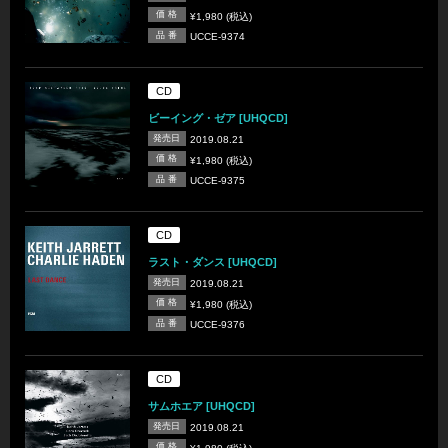
価 格
¥1,980 (税込)
品 番
UCCE-9374
CD
ビーイング・ゼア [UHQCD]
発売日
2019.08.21
価 格
¥1,980 (税込)
品 番
UCCE-9375
CD
ラスト・ダンス [UHQCD]
発売日
2019.08.21
価 格
¥1,980 (税込)
品 番
UCCE-9376
CD
サムホエア [UHQCD]
発売日
2019.08.21
価 格