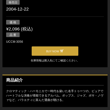
発売日
2004-12-22
価 格
¥2,096 (税込)
品 番
UCCM-3056
BUY NOW
在庫情報は購入先にてご確認ください。
商品紹介
クロマティック・ハーモニカで一時代を築いた名手トゥーツの、ピュアで
ハートフルな演奏が堪能できるアルバム。ポップス、ジャズ、ボサ・ノヴ
ァなど、バラエティに富んだ選曲が聴ける。