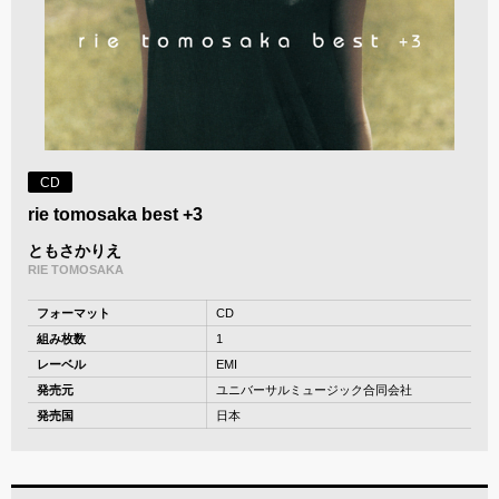
CD
rie tomosaka best +3
ともさかりえ
RIE TOMOSAKA
フォーマット
CD
組み枚数
1
レーベル
EMI
発売元
ユニバーサルミュージック合同会社
発売国
日本