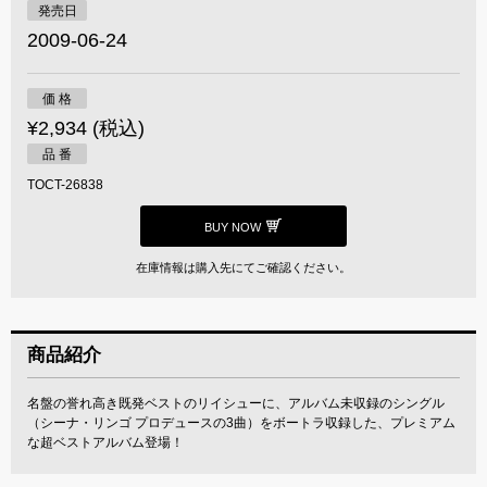
発売日
2009-06-24
価 格
¥2,934 (税込)
品 番
TOCT-26838
BUY NOW
在庫情報は購入先にてご確認ください。
商品紹介
名盤の誉れ高き既発ベストのリイシューに、アルバム未収録のシングル
（シーナ・リンゴ プロデュースの3曲）をボートラ収録した、プレミアム
な超ベストアルバム登場！