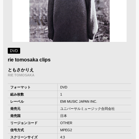
DVD
rie tomosaka clips
ともさかりえ
RIE TOMOSAKA
フォーマット
DVD
組み枚数
1
レーベル
EMI MUSIC JAPAN INC.
発売元
ユニバーサルミュージック合同会社
発売国
日本
リージョンコード
OTHER
信号方式
MPEG2
スクリーンサイズ
4:3