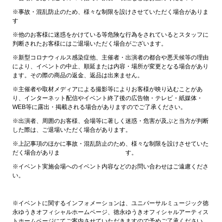
※事故・混乱防止のため、様々な制限を設けさせていただく場合がありま
す
※他のお客様に迷惑をかけている等危険な行為をされているとスタッフに
判断されたお客様にはご退場いただく場合がございます。
※新型コロナウィルス感染症他、主催者・出演者の都合や悪天候等の理由
により、イベントの中止、順延または内容・場所が変更となる場合があり
ます。その際の商品の返金、返品は出来ません。
※主催者や取材メディアによる撮影等によりお客様が映り込むことがあ
り、インターネット配信やイベント終了後の広告物・テレビ・紙媒体・
WEB等に露出・掲載される場合がありますのでご了承ください。
※出演者、周囲のお客様、会場等に著しく迷惑・危害が及ぶと当方が判断
した際は、ご退場いただく場合があります。
※上記事項のほかに事故・混乱防止のため、様々な制限を設けさせていた
だく場合がありま す。
※イベント実施会場へのイベント内容などのお問い合わせはご遠慮くださ
い。
※イベントに関するインフォメーションは、ユニバーサルミュージック徳
永ゆうきオフィシャルホームページ、徳永ゆうきオフィシャルアーティス
トホームページにてご案内させていただきますので予めご了承ください。