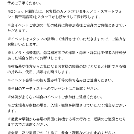
予めご了承ください。
※2ショット撮影会は、お客様のカメラ(デジタルカメラ・スマートフォ
ン・携帯電話等)をスタッフがお預かりして撮影致します。
※当イベントご参加の一切の経費は御参加者様ご自身のご負担とさせてい
ただきます。
※イベントはスタッフの指示にて進行させていただきますので、ご協力を
お願いいたします。
※カメラ・携帯電話、録音機材等での撮影・録画・録音は主催者の許可が
あった場合を除いてお断りします。
※横断幕や後方からご覧になるお客様の鑑賞の妨げとなると判断できる物
の持込み、使用、掲示はお断りします。
※イベント会場への折り畳み椅子等の持ち込みはご遠慮ください。
※当日のアーティストへのプレゼントはご遠慮ください。
※体調がよくない場合のイベントご参加はご遠慮ください。
※ご来場者が多数の場合、入場・観覧を制限させていただく場合がござい
ます。
※徹夜や早朝から会場の周囲に待機する等の行為は、近隣のご迷惑となり
ますのでご遠慮ください。
※会場、及び周辺でのゴミ捨て、飲食・喫煙などはお止めください。