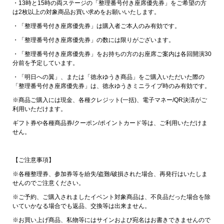
・13時と15時の両ステージの「整理番号付き座席優先券」をご希望の方
は2枚以上の対象商品お買い求めをお願いいたします。
・「整理番号付き座席優先券」は購入者ご本人のみ有効です。
・「整理番号付き座席優先券」の数には限りがございます。
・「整理番号付き座席優先券」をお持ちの方のお座席ご案内は各回開演30
分前を予定しています。
・「明日への翼」、または「徳永ゆうき商品」をご購入いただいた際の
「整理番号付き座席優先券」は、徳永ゆうきミニライブ時のみ有効です。
※商品ご購入には現金、各種クレジット(一括)、電子マネー/QR決済がご
利用いただけます。
ギフト券や各種商品券/クーポン/ポイントカード等は、ご利用いただけま
せん。
【ご注意事項】
※各種整理券、参加券等を紛失/盗難/破損された場合、再発行はいたしま
せんのでご注意ください。
※ご予約、ご購入されましたイベント対象商品は、不良品だった場合を除
いていかなる場合でも返品、交換等は出来ません。
※お買い上げ商品、私物等にはサインおよび宛名はお書きできませんので