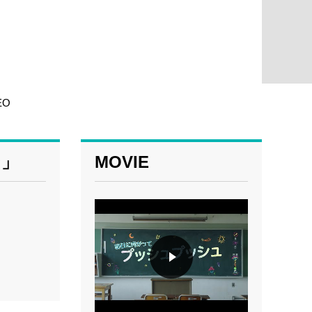
EO
ン」
MOVIE