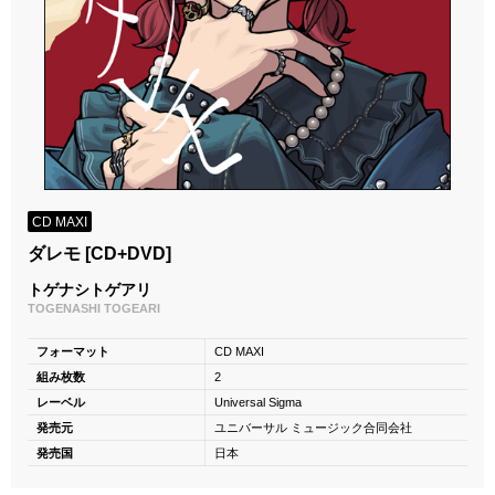
CD MAXI
ダレモ [CD+DVD]
トゲナシトゲアリ
TOGENASHI TOGEARI
フォーマット
CD MAXI
組み枚数
2
レーベル
Universal Sigma
発売元
ユニバーサル ミュージック合同会社
発売国
日本