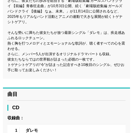
さらに、彼女たちの歩みを総括する「劇場版総集編 ガールズバンドクラ
イ 【前編】青春狂走曲」が10月3日公開、続く「劇場版総集編 ガールズ
バンドクライ 【後編】 なぁ、未来。」が11月14日に公開されるなど、
2025年もリアルなバンド活動とアニメの連動で大きな展開が続くトゲナ
シトゲアリ。
そんな勢いに満ちた彼女たちが放つ最新シングル「ダレモ」は、疾走感あ
ふれるロックチューン。
熱く胸を打つメロディとエモーショナルな歌詞が、聴く者すべての心を震
わせる。
さらに、メンバー5人が出演するオリジナルドラマパートも収録。
彼女たちならではの世界観が詰まった必聴の一枚です。
トゲナシトゲアリの“今”が詰まった記念すべき10枚目のシングル、ぜひお
手に取ってお楽しみください！
曲目
CD
収録曲：
ダレモ
1