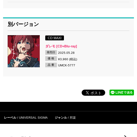
別バージョン
CD MAXI
ダレモ [CD+Blu-ray]
発売日
2025.05.28
価 格
¥3,960 (税込)
品 番
UMCK-5777
レーベル
UNIVERSAL SIGMA
ジャンル
邦楽