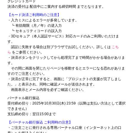
クレジットカード
決済の受付は 配信中にご案内する締切時間 までとなります。
【カード決済ご利用時のご注意】
・入力ミスによるエラーが多発しています。
┗ 有効期限（月／年）の逆入力
┗ セキュリティコードの誤入力
・3Dセキュア（本人認証サービス）対応カードのみご利用いただけま
す。
認証に失敗する場合は別ブラウザでお試しください。詳しくは
こち
ら
をご参照ください。
・決済ボタンをクリックしてから処理完了まで時間がかかる場合がありま
す。
その間に画面を閉じたりページを移動するとエラーになる恐れがありま
すのでご注意ください。
・決済が正常に完了すると、画面に「プロジェクトの支援が完了しまし
た。」と表示され、同時に確認メールが送信されます。
画面表示とメール内容を必ずご確認ください。
バーチャル銀行振込
受付締め切り：2025年10月30日(木) 23:59（以降は支払い方法として選択
できません）
支払締め切り：翌日15:00まで
【バーチャル銀行振込 ご利用時の注意】
・ご注文ごとに発行される専用バーチャル口座（インターネット上の口
座）へお振込みください。