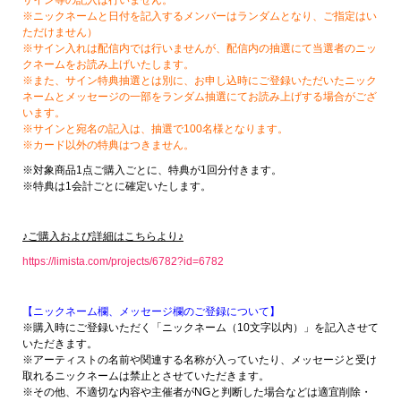
※ニックネームと日付を記入するメンバーはランダムとなり、ご指定はい
ただけません）
※サイン入れは配信内では行いませんが、配信内の抽選にて当選者のニッ
クネームをお読み上げいたします。
※また、サイン特典抽選とは別に、お申し込時にご登録いただいたニック
ネームとメッセージの一部をランダム抽選にてお読み上げする場合がござ
います。
※サインと宛名の記入は、抽選で100名様となります。
※カード以外の特典はつきません。
※対象商品1点ご購入ごとに、特典が1回分付きます。
※特典は1会計ごとに確定いたします。
♪ご購入および詳細はこちらより♪
https://limista.com/projects/6782?id=6782
【ニックネーム欄、メッセージ欄のご登録について】
※購入時にご登録いただく「ニックネーム（10文字以内）」を記入させて
いただきます。
※アーティストの名前や関連する名称が入っていたり、メッセージと受け
取れるニックネームは禁止とさせていただきます。
※その他、不適切な内容や主催者がNGと判断した場合などは適宜削除・