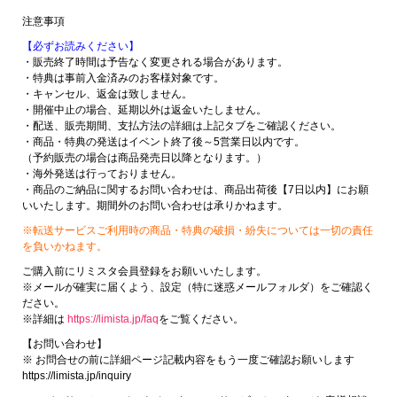
注意事項
【必ずお読みください】
・販売終了時間は予告なく変更される場合があります。
・特典は事前入金済みのお客様対象です。
・キャンセル、返金は致しません。
・開催中止の場合、延期以外は返金いたしません。
・配送、販売期間、支払方法の詳細は上記タブをご確認ください。
・商品・特典の発送はイベント終了後～5営業日以内です。
（予約販売の場合は商品発売日以降となります。）
・海外発送は行っておりません。
・商品のご納品に関するお問い合わせは、商品出荷後【7日以内】にお願
いいたします。期間外のお問い合わせは承りかねます。
※転送サービスご利用時の商品・特典の破損・紛失については一切の責任
を負いかねます。
ご購入前にリミスタ会員登録をお願いいたします。
※メールが確実に届くよう、設定（特に迷惑メールフォルダ）をご確認く
ださい。
※詳細は
https://limista.jp/faq
をご覧ください。
【お問い合わせ】
※ お問合せの前に詳細ページ記載内容をもう一度ご確認お願いします
https://limista.jp/inquiry