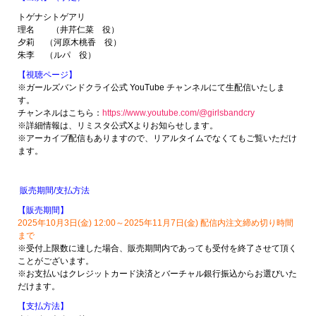
トゲナシトゲアリ
理名 （井芹仁菜 役）
夕莉 （河原木桃香 役）
朱李 （ルパ 役）
【視聴ページ】
※ガールズバンドクライ公式 YouTube チャンネルにて生配信いたしま
す。
チャンネルはこちら：
https://www.youtube.com/@girlsbandcry
※詳細情報は、リミスタ公式Xよりお知らせします。
※アーカイブ配信もありますので、リアルタイムでなくてもご覧いただけ
ます。
販売期間/支払方法
【販売期間】
2025年10月3日(金) 12:00～2025年11月7日(金) 配信内注文締め切り時間
まで
※受付上限数に達した場合、販売期間内であっても受付を終了させて頂く
ことがございます。
※お支払いはクレジットカード決済とバーチャル銀行振込からお選びいた
だけます。
【支払方法】