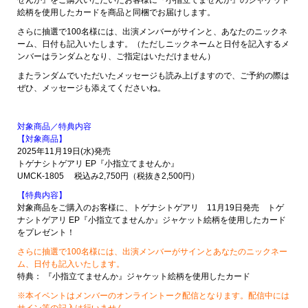
絵柄を使用したカードを商品と同梱でお届けします。
さらに抽選で100名様には、出演メンバーがサインと、あなたのニックネ
ーム、日付も記入いたします。（ただしニックネームと日付を記入するメ
ンバーはランダムとなり、ご指定はいただけません）
またランダムでいただいたメッセージも読み上げますので、ご予約の際は
ぜひ、メッセージも添えてくださいね。
対象商品／特典内容
【対象商品】
2025年11月19日(水)発売
トゲナシトゲアリ EP『小指立てませんか』
UMCK-1805 税込み2,750円（税抜き2,500円）
【特典内容】
対象商品をご購入のお客様に、トゲナシトゲアリ 11月19日発売 トゲ
ナシトゲアリ EP『小指立てませんか』ジャケット絵柄を使用したカード
をプレゼント！
さらに抽選で100名様には、出演メンバーがサインとあなたのニックネー
ム、日付も記入いたします。
特典： 『小指立てませんか』ジャケット絵柄を使用したカード
※本イベントはメンバーのオンライントーク配信となります。配信中には
サイン等の記入は行いません。