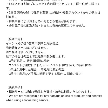
・おまとめは
対象プロジェクト内の同一アカウント・同一住所
に限りま
す。
・2回目以降の会計で住所を変更した場合や複数アカウントからの購入は
対象外。
・特典内容によりおまとめ不可となる場合があります。
・会計完了後の配送方法・おまとめ有無の変更はできません。
【発送予定】
イベント終了後 5営業日以降 に順次発送。
発送通知メールはございません。
海外発送は承っておりません。
以下の場合は発送までに追加日数を要します。
□予約商品 → 発売日以降に発送
□イベントが複数日にわたる → イベント最終日から5営業日以降
□申込が集中した場合 → 申込順に順次発送
□受注生産品など手配に時間を要する場合 → 別途ご案内
【免責事項】
・転送サービス経由で発生した破損・紛失は補償いたしかねます。
・We are not responsible for any damage or loss of products and benefits
when using a forwarding service.