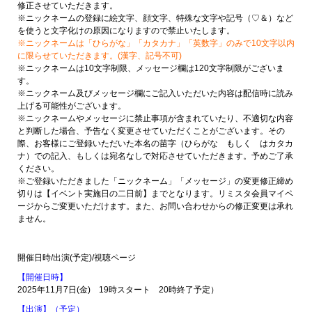
修正させていただきます。
※ニックネームの登録に絵文字、顔文字、特殊な文字や記号（♡＆）など
を使うと文字化けの原因になりますので禁止いたします。
※ニックネームは「ひらがな」「カタカナ」「英数字」のみで10文字以内
に限らせていただきます。(漢字、記号不可)
※ニックネームは10文字制限、メッセージ欄は120文字制限がございま
す。
※ニックネーム及びメッセージ欄にご記入いただいた内容は配信時に読み
上げる可能性がございます。
※ニックネームやメッセージに禁止事項が含まれていたり、不適切な内容
と判断した場合、予告なく変更させていただくことがございます。その
際、お客様にご登録いただいた本名の苗字（ひらがな もしく はカタカ
ナ）での記入、もしくは宛名なしで対応させていただきます。予めご了承
ください。
※ご登録いただきました「ニックネーム」「メッセージ」の変更修正締め
切りは【イベント実施日の二日前】までとなります。リミスタ会員マイペ
ージからご変更いただけます。また、お問い合わせからの修正変更は承れ
ません。
開催日時/出演(予定)/視聴ページ
【開催日時】
2025年11月7日(金) 19時スタート 20時終了予定）
【出演】（予定）