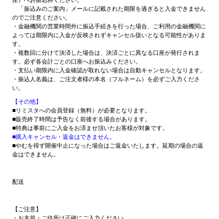
「振込みのご案内」メールに記載された期限を過ぎると入金できません
のでご注意ください。
・金融機関の営業時間外に振込手続きを行った場合、ご利用の金融機関に
よっては期限内に入金が反映されずキャンセル扱いとなる可能性がありま
す。
・複数回に分けて決済した場合は、決済ごとに異なる口座が発行されま
す。必ず各会計ごとの口座へお振込みください。
・支払い期限内に入金確認が取れない場合は自動キャンセルとなります。
・振込人名義は、ご注文者様の本名（フルネーム）を必ずご入力くださ
い。
【その他】
■リミスタへの会員登録（無料）が必要となります。
■販売終了時間は予告なく前後する場合があります。
■特典は事前にご入金をお済ませ頂いたお客様が対象です。
■購入キャンセル・返金はできません。
■やむを得ず開催中止になった場合はご返金いたします。延期の場合の返
金はできません。
配送
【ご注意】
・お名前・ご住所は正確にご入力ください。