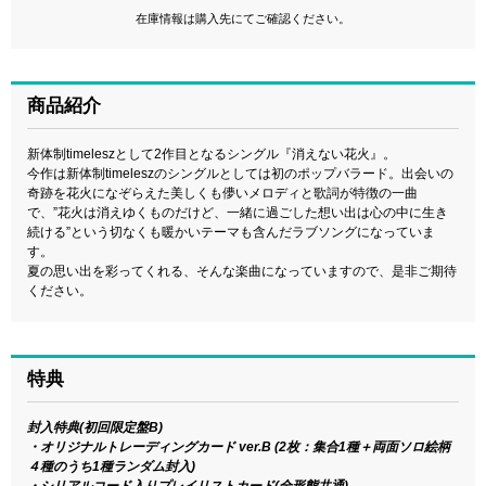
在庫情報は購入先にてご確認ください。
商品紹介
新体制timeleszとして2作目となるシングル『消えない花火』。
今作は新体制timeleszのシングルとしては初のポップバラード。出会いの
奇跡を花火になぞらえた美しくも儚いメロディと歌詞が特徴の一曲
で、”花火は消えゆくものだけど、一緒に過ごした想い出は心の中に生き
続ける”という切なくも暖かいテーマも含んだラブソングになっていま
す。
夏の思い出を彩ってくれる、そんな楽曲になっていますので、是非ご期待
ください。
特典
封入特典(初回限定盤B)
・オリジナルトレーディングカード ver.B (2枚：集合1種＋両面ソロ絵柄
４種のうち1種ランダム封入)