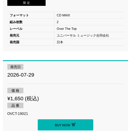
限 定
フォーマット
CD MAXI
組み枚数
2
レーベル
Over The Top
発売元
ユニバーサル ミュージック合同会社
発売国
日本
発売日
2026-07-29
価 格
¥1,650 (税込)
品 番
OVCT-19021
BUY NOW