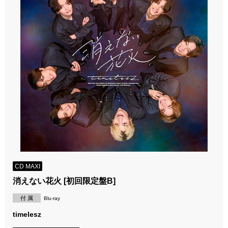
CD MAXI
消えない花火 [初回限定盤B]
付 属
Blu-ray
timelesz