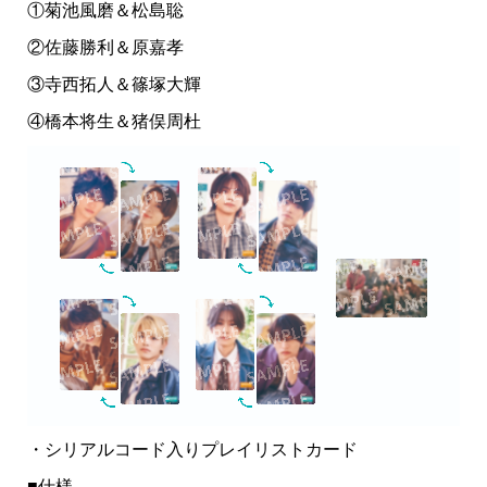
①菊池風磨＆松島聡
②佐藤勝利＆原嘉孝
③寺西拓人＆篠塚大輝
④橋本将生＆猪俣周杜
・シリアルコード入りプレイリストカード
■仕様