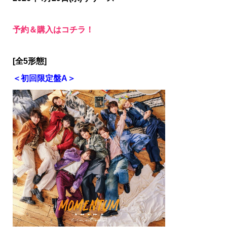
予約＆購入はコチラ！
[
全5形態]
＜初回限定盤A＞