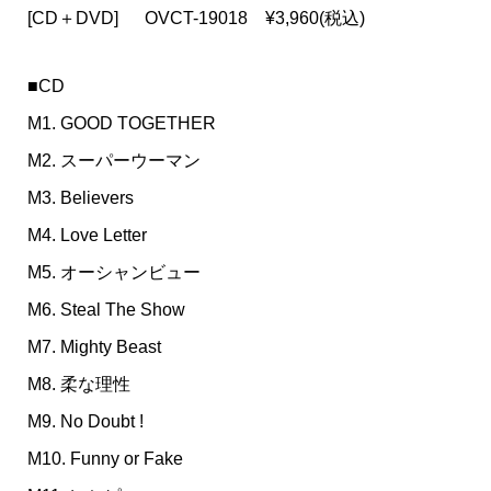
[CD＋DVD] OVCT-19018 ¥3,960(税込)
■CD
M1. GOOD TOGETHER
M2. スーパーウーマン
M3. Believers
M4. Love Letter
M5. オーシャンビュー
M6. Steal The Show
M7. Mighty Beast
M8. 柔な理性
M9. No Doubt !
M10. Funny or Fake