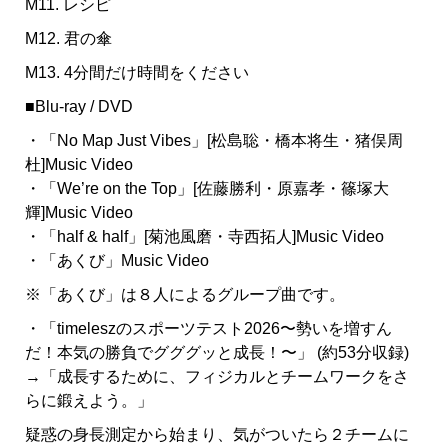
M11. レシピ
M12. 君の傘
M13. 4分間だけ時間をください
■Blu-ray / DVD
・「No Map Just Vibes」[松島聡・橋本将生・猪俣周
杜]Music Video
・「We’re on the Top」[佐藤勝利・原嘉孝・篠塚大
輝]Music Video
・「half & half」[菊池風磨・寺西拓人]Music Video
・「あくび」Music Video
※「あくび」は８人によるグループ曲です。
・「timeleszのスポーツテスト2026〜勢いを増すん
だ！本気の勝負でグググッと成長！〜」 (約53分収録)
→「成長するために、フィジカルとチームワークをさ
らに鍛えよう。」
疑惑の身長測定から始まり、気がついたら２チームに