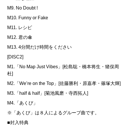
M9. No Doubt !
M10. Funny or Fake
M11. レシピ
M12. 君の傘
M13. 4分間だけ時間をください
[DISC2]
M1.「No Map Just Vibes」[松島聡・橋本将生・猪俣周
杜]
M2.「We’re on the Top」[佐藤勝利・原嘉孝・篠塚大輝]
M3.「half & half」[菊池風磨・寺西拓人]
M4.「あくび」
※「あくび」は８人によるグループ曲です。
■封入特典