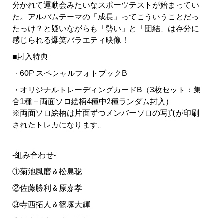
分かれて運動会みたいなスポーツテストが始まってい
た。アルバムテーマの「成長」ってこういうことだっ
たっけ？と疑いながらも「勢い」と「団結」は存分に
感じられる爆笑バラエティ映像！
■封入特典
・60P スペシャルフォトブックB
・オリジナルトレーディングカードB（3枚セット：集
合1種＋両面ソロ絵柄4種中2種ランダム封入）
※両面ソロ絵柄は片面ずつメンバーソロの写真が印刷
されたトレカになります。
-組み合わせ-
①菊池風磨＆松島聡
②佐藤勝利＆原嘉孝
③寺西拓人＆篠塚大輝