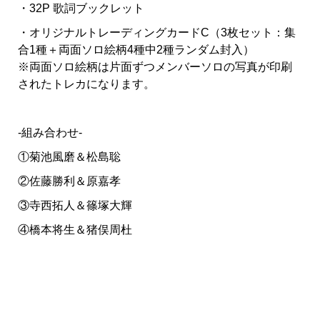
・32P 歌詞ブックレット
・オリジナルトレーディングカードC（3枚セット：集
合1種＋両面ソロ絵柄4種中2種ランダム封入）
※両面ソロ絵柄は片面ずつメンバーソロの写真が印刷
されたトレカになります。
-組み合わせ-
①菊池風磨＆松島聡
②佐藤勝利＆原嘉孝
③寺西拓人＆篠塚大輝
④橋本将生＆猪俣周杜