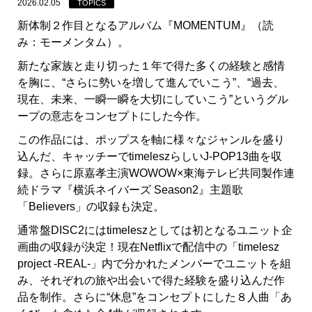
2026.02.05
TOPICS
新体制２作目となるアルバム『MOMENTUM』（読
み：モーメンタム）。
新たな家族と走り切った１年で得た多くの経験と感情
を胸に、“さらに勢いを増して進んでいこう”、“過去、
現在、未来、一瞬一瞬を大切にしていこう”というグル
ープの意志をコンセプトにした今作。
この作品には、ポップスを軸に様々なジャンルを盛り
込んだ、キャッチーでtimeleszらしいJ-POP13曲を収
録。さらに原嘉孝
主演WOWOW×東海テレビ共同製作連
続ドラマ『横浜ネイバーズ Season2』
主題歌
「Believers」の収録も決定。
通常盤DISC2にはtimeleszとしては初となるユニット企
画曲の収録が決定！現在Netflixで配信中の「timelesz
project -REAL-」内で分かれたメンバーでユニットを組
み、それぞれの旅や出会いで得た経験を盛り込んだ作
品を制作。さらに“休息”をコンセプトにした８人曲「あ