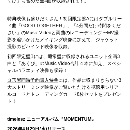
くび」も含めた全4曲が収録されます。
特典映像も盛りだくさん！初回限定盤Aにはダブルリー
ド曲「GOOD TOGETHER」、「4分間だけ時間をくだ
さい」のMusic Videoと両曲のレコーディング〜MV撮
影を追いかけたメイキング映像に加えて、ジャケット
撮影のビハインド映像を収録。
初回限定盤Bには、通常盤に収録されるユニット企画3
曲と「あくび」のMusic Video合計４本に加え、スペシ
ャルバラエティ映像も収録！
３形態同時予約購入特典
には、作品に収まりきらない3
大ストリーミング映像がご覧いただける視聴用シリア
ルコードとトレーディングカード8枚セットをプレゼン
ト！
timelesz
ニューアルバム『MOMENTUM』
2026
年4月29日(水)リリース