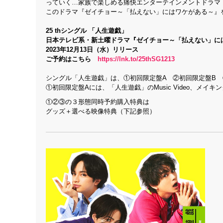
っていく…家族で楽しめる痛快エンターテインメントドラマ
このドラマ『ゼイチョー～「払えない」にはワケがある～』を
25 th
シングル 「人生遊戯」
日本テレビ系・新土曜ドラマ
『
ゼイチョー～「払えない」に
2023
年12月13日（水）リリース
ご予約はこちら
https://lnk.to/25thSG1213
シングル「人生遊戯」は、①初回限定盤A ②初回限定盤B 
①初回限定盤Aには、「人生遊戯」のMusic Video、メ
①②③の３形態同時予約購入特典は
グッズ＋選べる映像特典（下記参照）