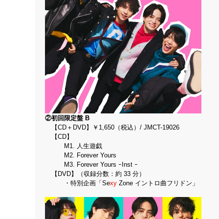
②初回限定盤 B
【CD＋DVD】￥1,650（税込）/ JMCT-19026
【CD】
M1. 人生遊戯
M2. Forever Yours
M3. Forever Yours ｰInst ｰ
【DVD】（収録分数：約 33 分）
・特別企画「Se
xy
Zone イントロ曲フリドン」