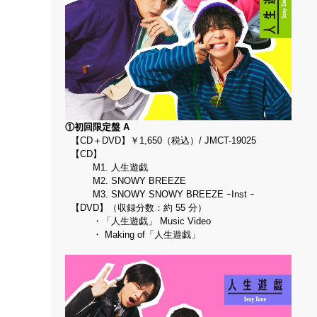
①初回限定盤 A
【CD＋DVD】￥1,650（税込）/ JMCT-19025
【CD】
M1. 人生遊戯
M2. SNOWY BREEZE
M3. SNOWY SNOWY BREEZE ｰInst ｰ
【DVD】（収録分数：約 55 分）
・「人生遊戯」 Music Video
・ Making of「人生遊戯」