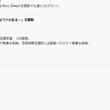
！
Se
xy
Zoneが主題歌でも盛り上げていく。
はワケがある～
』主題歌
③通常盤 の3形態。
イキング映像を収録。②初回限定盤Bには新撮バラエティ映像を収録。