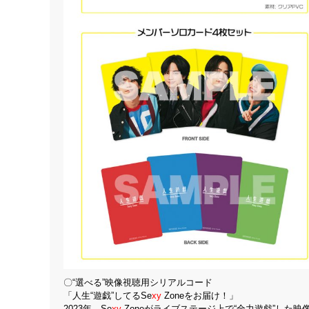
〇“選べる”映像視聴用シリアルコード
「人生“遊戯”してるSe
xy
Zoneをお届け！」
2023年、Se
xy
Zoneがライブステージ上で“全力遊戯”した