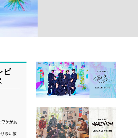
レビ
歌
はワケがあ
寄り添い救