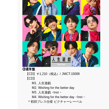
③通常盤
【CD】￥1,210（税込）/ JMCT-15008
【CD】
M1. 人生遊戯
M2. Wishing for the better day
M3. 人生遊戯 ｰInst ｰ
M4. Wishing for the better day ｰInst ｰ
＊初回プレス仕様 ピクチャーレーベル