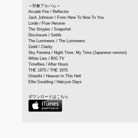
＜対象アルバム＞
Arcade Fire / Reflector
Jack Johnson / From Here To Now To You
Lorde / Pure Heroine
The Strypes / Snapshot
Disclosure / Settle
The Lumineers / The Lumineers
Zedd / Clarity
Sky Ferreira / Night Time, My Time (Japanese version)
White Lies / BIG TV
Timeflies / After Hours
THE 1975 / THE 1975
Orianthi / Heaven In This Hell
Ellie Goulding / Halcyon Days
ダウンロードはこちら