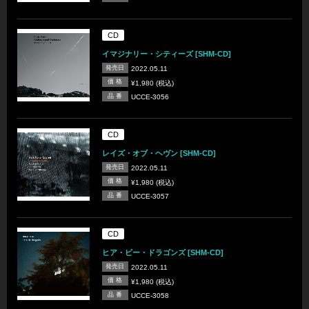
CD
イマジナリー・シティーズ [SHM-CD]
発売日
2022.05.11
価 格
¥1,980 (税込)
品 番
UCCE-3056
CD
レイズ・オブ・ヘヴン [SHM-CD]
発売日
2022.05.11
価 格
¥1,980 (税込)
品 番
UCCE-3057
CD
ヒア・ビー・ドラゴンズ [SHM-CD]
発売日
2022.05.11
価 格
¥1,980 (税込)
品 番
UCCE-3058