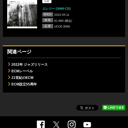
CD
エレジー [SHM-CD]
発売日
2022.05.11
価 格
¥1,980 (税込)
品 番
UCCE-3066
関連ページ
2022年 ジャズリリース
ECMレーベル
21世紀のECM
ECM設立55周年