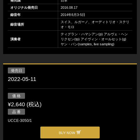
発売国
日本
オリジナル発売日
2016.08.17
録音年
2014年6月3-5日
スイス、ルガーノ、オーディトリオ・ステリ
録音場所
オ・モロ
ティグラン・ハマシアン(p) アルヴェ・ヘン
演奏者
リクセン(tp) アイヴィン・オールセット(g)
ヤン・バン(samples, live sampling)
発売日
2022-05-11
価 格
¥2,640 (税込)
品 番
UCCE-3050/1
BUY NOW