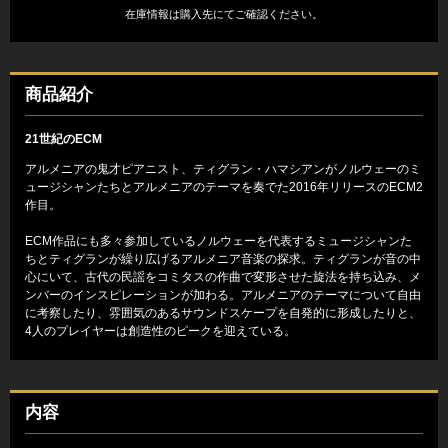
在庫情報は購入先にてご確認ください。
商品紹介
21世紀のECM
アルメニアの鬼才ピアニスト、ティグラン・ハマシアンがノルウェーのミ
ュージシャンたちとアルメニアのテーマを奏でた2016年リリースのECM2
作目。
ECM作品にも多々参加しているノルウェーを代表するミュージシャンた
ちとティグランが繰り広げるアルメニア音楽の探求。ティグランが音の中
心にいて、古代の民謡をコミタスの作曲で変形させた旋法を持ち込み、メ
ンバーのインスピレーションが加わる。アルメニアのテーマについて自由
に考察したり、雰囲気のあるサウンドスケープを自発的に形成したりと、
4人のプレイヤーは創造性のピークを迎えている。
内容