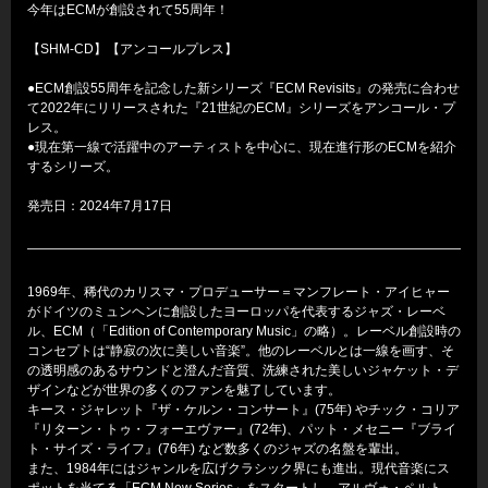
今年はECMが創設されて55周年！
【SHM-CD】【アンコールプレス】
●ECM創設55周年を記念した新シリーズ『ECM Revisits』の発売に合わせ
て2022年にリリースされた『21世紀のECM』シリーズをアンコール・プ
レス。
●現在第一線で活躍中のアーティストを中心に、現在進行形のECMを紹介
するシリーズ。
発売日：2024年7月17日
1969年、稀代のカリスマ・プロデューサー＝マンフレート・アイヒャー
がドイツのミュンヘンに創設したヨーロッパを代表するジャズ・レーベ
ル、ECM（「Edition of Contemporary Music」の略）。レーベル創設時の
コンセプトは“静寂の次に美しい音楽”。他のレーベルとは一線を画す、そ
の透明感のあるサウンドと澄んだ音質、洗練された美しいジャケット・デ
ザインなどが世界の多くのファンを魅了しています。
キース・ジャレット『ザ・ケルン・コンサート』(75年) やチック・コリア
『リターン・トゥ・フォーエヴァー』(72年)、パット・メセニー『ブライ
ト・サイズ・ライフ』(76年) など数多くのジャズの名盤を輩出。
また、1984年にはジャンルを広げクラシック界にも進出。現代音楽にス
ポットを当てる「ECM New Series」をスタートし、アルヴォ・ペルト、