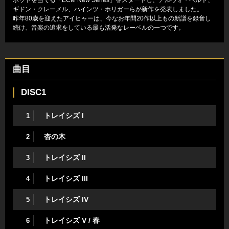
ギドン・クレーメル、ハインツ・ホリガーらが新作を発表しました。
昨年80歳を迎えたアイヒャーは、今なお年間20作以上もの新譜を録音し
続け、音楽の追求をしている最も活発なレーベルの一つです。
曲目
DISC1
トレイシズ I
1
杏の木
2
トレイシズ II
3
トレイシズ III
4
トレイシズ IV
5
トレイシズ V / 春
6