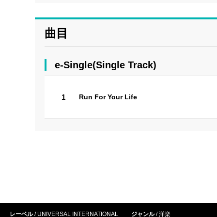
曲目
e-Single(Single Track)
1
Run For Your Life
レーベル
UNIVERSAL INTERNATIONAL
ジャンル
洋楽