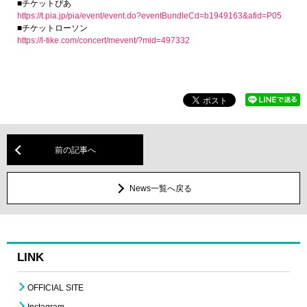
■チケットぴあ
https://t.pia.jp/pia/event/event.do?eventBundleCd=b1949163&afid=P05
■チケットローソン
https://l-tike.com/concert/mevent/?mid=497332
前の記事へ
News一覧へ戻る
LINK
OFFICIAL SITE
Instagram