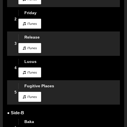
Friday
2
Release
3
Lucus
4
Fugitive Places
5
● Side-B
Baka