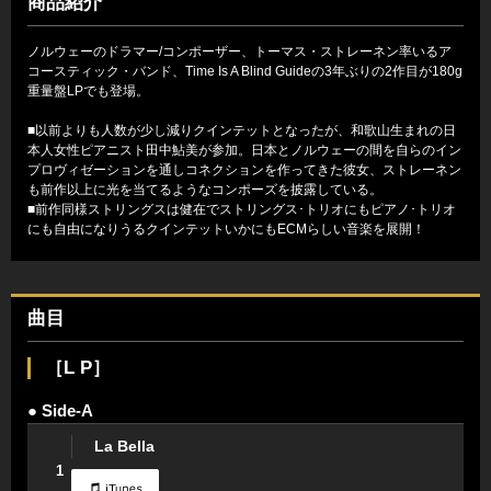
商品紹介
ノルウェーのドラマー/コンポーザー、トーマス・ストレーネン率いるア
コースティック・バンド、Time Is A Blind Guideの3年ぶりの2作目が180g
重量盤LPでも登場。
■以前よりも人数が少し減りクインテットとなったが、和歌山生まれの日
本人女性ピアニスト田中鮎美が参加。日本とノルウェーの間を自らのイン
プロヴィゼーションを通しコネクションを作ってきた彼女、ストレーネン
も前作以上に光を当てるようなコンポーズを披露している。
■前作同様ストリングスは健在でストリングス･トリオにもピアノ･トリオ
にも自由になりうるクインテットいかにもECMらしい音楽を展開！
曲目
［L P］
● Side-A
La Bella
1