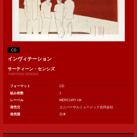
CD
インヴィテーション
サーティーン・センシズ
THIRTEEN SENSES
フォーマット
CD
組み枚数
1
レーベル
MERCURY UK
発売元
ユニバーサルミュージック合同会社
発売国
日本