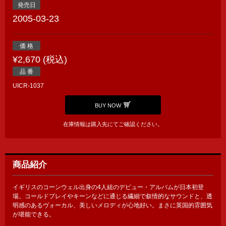
発売日
2005-03-23
価 格
¥2,670 (税込)
品 番
UICR-1037
BUY NOW
在庫情報は購入先にてご確認ください。
商品紹介
イギリスのコーンウェル出身の4人組のデビュー・アルバムが日本初登
場。コールドプレイやキーンなどに通じる繊細で叙情的なサウンドと、透
明感のあるヴォーカル、美しいメロディが心地好い。まさに英国的雰囲気
が堪能できる。