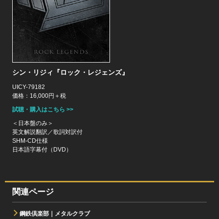
シン・リジィ『ロック・レジェンズ』
UICY-79182
価格：16,000円＋税
試聴・購入はこちら >>
＜日本盤のみ＞
英文解説翻訳／歌詞対訳付
SHM-CD仕様
日本語字幕付（DVD）
関連ページ
鋼鉄倶楽部｜メタルクラブ