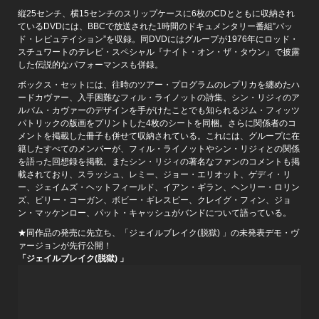
縦25センチ、横15センチのスリップケースに6枚のCDとともに収納され
ているDVDには、BBCで放送された1時間のドキュメンタリー番組”バッ
ド・レピュテイション”を収録。同DVDにはグループが1976年にロッド・
スチュワートのテレビ・スペシャル『ナイト・オン・ザ・タウン』で披露
した伝説的なパフォーマンスも併録。
ボックス・セットには、往時のツアー・プログラムのレプリカを纏めたハ
ードカヴァー、入手困難なフィル・ライノットの詩集、シン・リジィのア
ルバム・カヴァーのデザインを手がけたことでも知られるジム・フィッツ
パトリックの版画をプリントした4枚のシートを同梱。さらに関係者のコ
メントを掲載した冊子も併せて収納されている。これには、グループに在
籍したすべてのメンバーが、フィル・ライノットやシン・リジィとの関係
を語った回想録を掲載。またシン・リジィの著名なファンのコメントも掲
載されており、スラッシュ、レミー、ジョー・エリオット、ゲディ・リ
ー、ジェイムズ・ヘットフィールド、イアン・ギラン、ヘンリー・ロリン
ズ、ビリー・コーガン、ボビー・ギレスピー、クレイグ・フィン、ジョ
ン・マッケンロー、パット・キャッシュがバンドについて語っている。
★同作品の発売に先立ち、「ジェイルブレイク(脱獄) 」の未発表デモ・ヴ
ァージョンが先行公開！
「ジェイルブレイク(脱獄) 」