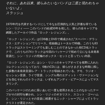
それに、あれ以来、彼らみたいなバンドは二度と現われちゃ
いないよ」
スラッシュ
1970年代を代表するバンドにして今なお圧倒的な人気と評価を得ている
シン・リジィ ―― このバンドの結成50年を祝した、彼らの全キャリアを
網羅したアーカイヴ作品『ロック・レジェンズ』。
『ロック・レジェンズ』はCD6枚とDVDで構成された”スーパー・デラッ
クス・エディション”でリリース。収録曲はトータルで99曲。このうち83
トラックはストリーミングでも楽しむことのできなかった初CD化トラッ
クで、このうちの74トラックは今回のパッケージで初めて公になる未発表
音源だ。シン・リジィの究極のボックス・セットと言っていい内容。
『ロック・レジェンズ』はシン・リジィのキャリアすべてを視野に入れた
コレクションになっており、6枚のCDには、彼らがさまざまな時期に残し
た多数の未発表音源/レア・トラックが収録されている。デモ、ラジオ・
セッション音源、ライヴ音源、シングル用のエディット・ヴァージョンな
どを含むそれらのトラックは、いずれもアンディ・ピアースによってマス
タリング。
このパッケージのために長いあいだ一度も使用されることのなかったテー
プがその封印を解かれ、シン・リジィのギタリスト、スコット・ゴーハム
と、シン・リジィとその音楽に精通するニック・シャープによってトラッ
クリストが選定された。