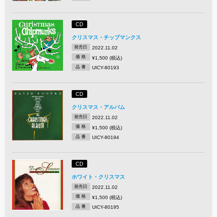
CD
クリスマス・チップマンクス
発売日
2022.11.02
価 格
¥1,500 (税込)
品 番
UICY-80193
CD
クリスマス・アルバム
発売日
2022.11.02
価 格
¥1,500 (税込)
品 番
UICY-80194
CD
ホワイト・クリスマス
発売日
2022.11.02
価 格
¥1,500 (税込)
品 番
UICY-80195