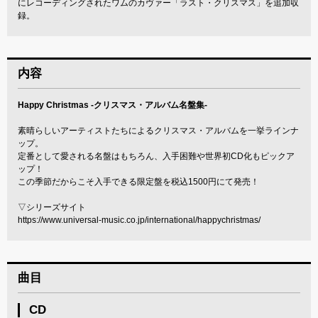
にレコーディングされたワムのカヴァー「ラスト・クリスマス」を追加収
録。
内容
Happy Christmas -クリスマス・アルバム名盤集-
素晴らしいアーティストたちによるクリスマス・アルバムを一挙ラインナ
ップ。
定番として愛される名盤はもちろん、入手困難や世界初CD化もピックア
ップ！
この季節だからこそ入手できる限定盤を税込1500円にて発売！
▽シリーズサイト
https://www.universal-music.co.jp/international/happychristmas/
曲目
CD