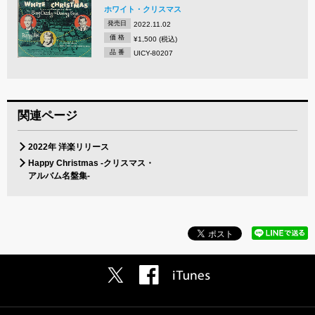
ホワイト・クリスマス
発売日
2022.11.02
価 格
¥1,500 (税込)
品 番
UICY-80207
関連ページ
2022年 洋楽リリース
Happy Christmas -クリスマス・
アルバム名盤集-