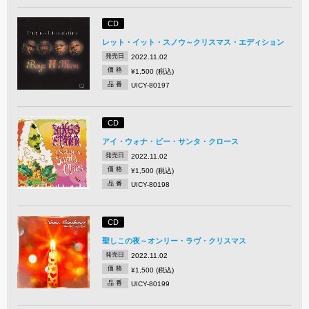
CD
レット・イット・スノウ～クリスマス・エディション
発売日
2022.11.02
価 格
¥1,500 (税込)
品 番
UICY-80197
CD
アイ・ウォナ・ビー・サンタ・クロース
発売日
2022.11.02
価 格
¥1,500 (税込)
品 番
UICY-80198
CD
聖しこの夜～オンリー・ラヴ・クリスマス
発売日
2022.11.02
価 格
¥1,500 (税込)
品 番
UICY-80199