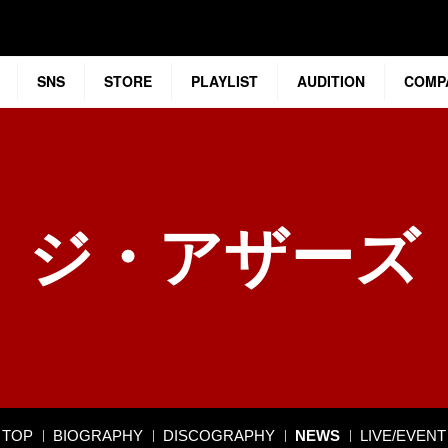
SNS
STORE
PLAYLIST
AUDITION
COMP
ジ・アザーズ
TOP
BIOGRAPHY
DISCOGRAPHY
NEWS
LIVE/EVENT