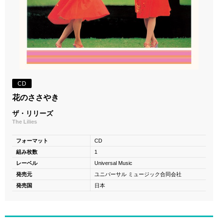
CD
花のささやき
ザ・リリーズ
The Lilies
フォーマット
CD
組み枚数
1
レーベル
Universal Music
発売元
ユニバーサル ミュージック合同会社
発売国
日本