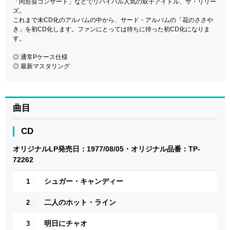
「同窓会コンサート」などでリバイバル人気の双子アイドル、ザ・リリー
ズ。
これまで未CD化のアルバムの中から、サード・アルバムの「花のささや
き」を初CD化します。ファンにとっては待ちに待った初CD化になりま
す。
◎ 通常Pケース仕様
◎ 最新マスタリング
曲目
CD
オリジナルLP発売日：1977/08/05・オリジナル品番：TP-
72262
シュガー・キャンディー
1
二人のホット・ライン
2
明日にチャオ
3