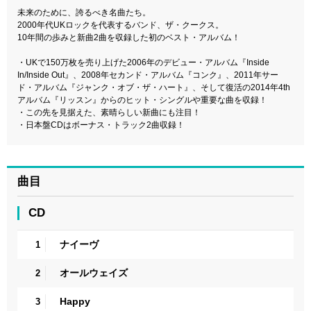
未来のために、誇るべき名曲たち。
2000年代UKロックを代表するバンド、ザ・クークス。
10年間の歩みと新曲2曲を収録した初のベスト・アルバム！
・UKで150万枚を売り上げた2006年のデビュー・アルバム『Inside
In/Inside Out』、2008年セカンド・アルバム『コンク』、2011年サー
ド・アルバム『ジャンク・オブ・ザ・ハート』、そして復活の2014年4th
アルバム『リッスン』からのヒット・シングルや重要な曲を収録！
・この先を見据えた、素晴らしい新曲にも注目！
・日本盤CDはボーナス・トラック2曲収録！
曲目
CD
ナイーヴ
1
オールウェイズ
2
Happy
3