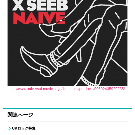
https://www.universal-music.co.jp/the-kooks/products/00602435929385/
関連ページ
UKロック特集