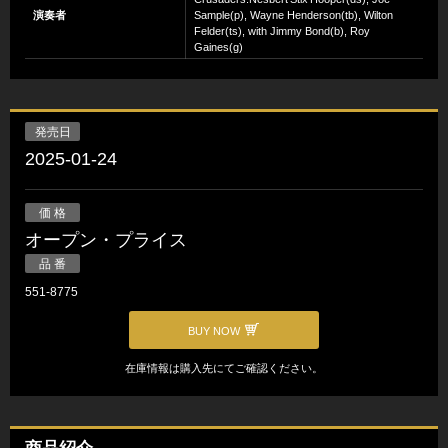
演奏者
Sample(p), Wayne Henderson(tb), Wilton
Felder(ts), with Jimmy Bond(b), Roy
Gaines(g)
発売日
2025-01-24
価 格
オープン・プライス
品 番
551-8775
BUY NOW
在庫情報は購入先にてご確認ください。