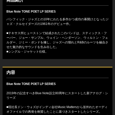
商品紹介
Blue Note TONE POET LP SERIES
パシフィック・ジャズとの10年にわたる多作かつ成功の幕開けとなったジ
ャズ・クルセイダーズの1961年のデビュー作。
■テキサス州ヒューストンで結成されたこのバンドは、スティックス・フ
ーパー、ジョー・サンプル、ウェイン・ヘンダーソン、ウィルトン・フェ
ルダー、ジミー・ボンドを擁し、ジャズへの憧れとR&Bのルーツを融合さ
せた魅力的なサウンドを生み出した。
■シングル・ジャケット仕様。
内容
Blue Note TONE POET LP SERIES
2019年の記念すべきBlue Note設立80周年にスタートした新アナログ・シ
リーズ
■現社長ドン・ウォズがインディ会社Music Mattersから並外れたオーディ
オファイルでの再発を称賛したことに基づきスタートしたシリーズ。