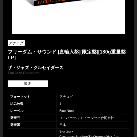
アナログ
フリーダム・サウンド [直輸入盤][限定盤][180g重量盤
LP]
ザ・ジャズ・クルセイダーズ
The Jazz Crusaders
限 定
フォーマット
アナログ
組み枚数
1
レーベル
Blue Note
発売元
ユニバーサル ミュージック合同会社
発売国
日本
The Jazz
Crusaders:Nesbert‘Stix’Hooper(ds), Joe