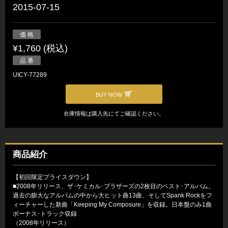
2015-07-15
価 格
¥1,760 (税込)
品 番
UICY-77289
BUY NOW
在庫情報は購入先にてご確認ください。
商品紹介
【初回限定プライスダウン】
■2008年リリース、ザ･ケミカル･ブラザーズの2枚目のベスト･アルバム。
過去の膨大なアルバムの中から大ヒット曲13曲、そしてSpank Rockをフ
ィーチャーした新曲「Keeping My Composure」を収録。日本盤のみ1曲
ボーナス･トラック収録
（2008年リリース）