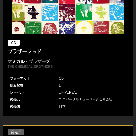
CD
ブラザーフッド
ケミカル・ブラザーズ
THE CHEMICAL BROTHERS
フォーマット
CD
組み枚数
1
レーベル
UNIVERSAL
発売元
ユニバーサルミュージック合同会社
発売国
日本
発売日