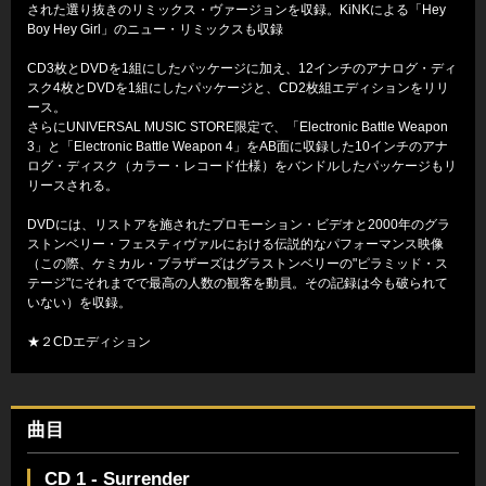
された選り抜きのリミックス・ヴァージョンを収録。KiNKによる「Hey
Boy Hey Girl」のニュー・リミックスも収録
CD3枚とDVDを1組にしたパッケージに加え、12インチのアナログ・ディ
スク4枚とDVDを1組にしたパッケージと、CD2枚組エディションをリリ
ース。
さらにUNIVERSAL MUSIC STORE限定で、「Electronic Battle Weapon
3」と「Electronic Battle Weapon 4」をAB面に収録した10インチのアナ
ログ・ディスク（カラー・レコード仕様）をバンドルしたパッケージもリ
リースされる。
DVDには、リストアを施されたプロモーション・ビデオと2000年のグラ
ストンベリー・フェスティヴァルにおける伝説的なパフォーマンス映像
（この際、ケミカル・ブラザーズはグラストンベリーの"ピラミッド・ス
テージ"にそれまでで最高の人数の観客を動員。その記録は今も破られて
いない）を収録。
★２CDエディション
曲目
CD 1 - Surrender