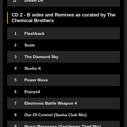
Dream On
11
CD 2 - B sides and Remixes as curated by The
Chemical Brothers
Flashback
1
Scale
2
The Diamond Sky
3
Studio K
4
Power Move
5
Enjoyed
6
Electronic Battle Weapon 4
7
Out Of Control (Sasha Club Mix)
8
Music:Response (Gentleman Thief Mix)
9