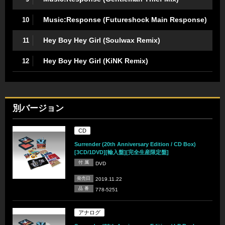
Music:Response (Futureshock Main Response)
10
Hey Boy Hey Girl (Soulwax Remix)
11
Hey Boy Hey Girl (KiNK Remix)
12
別バージョン
CD
Surrender (20th Anniversary Edition / CD Box)
[3CD/1DVD][輸入盤][完全生産限定盤]
付 属
DVD
発売日
2019.11.22
品 番
778-5251
アナログ