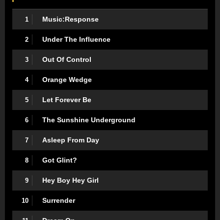
Music:Response
1
Under The Influence
2
Out Of Control
3
Orange Wedge
4
Let Forever Be
5
The Sunshine Underground
6
Asleep From Day
7
Got Glint?
8
Hey Boy Hey Girl
9
Surrender
10