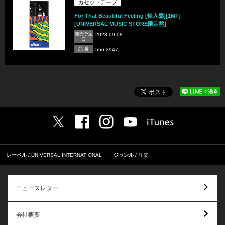
カセットテープ
For That Beautiful Feeling [輸入盤][1MT]
[UNIVERSAL MUSIC STORE限定盤]
発売予定
2023.09.08
日
品 番
556-2947
レーベル
UNIVERSAL INTERNATIONAL
ジャンル
洋楽
ニュースレター
会社概要