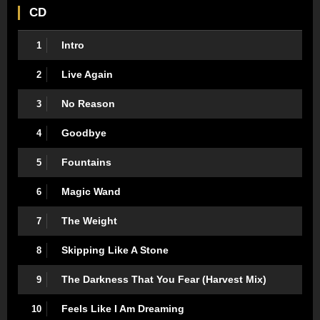
CD
Intro
1
Live Again
2
No Reason
3
Goodbye
4
Fountains
5
Magic Wand
6
The Weight
7
Skipping Like A Stone
8
The Darkness That You Fear (Harvest Mix)
9
Feels Like I Am Dreaming
10