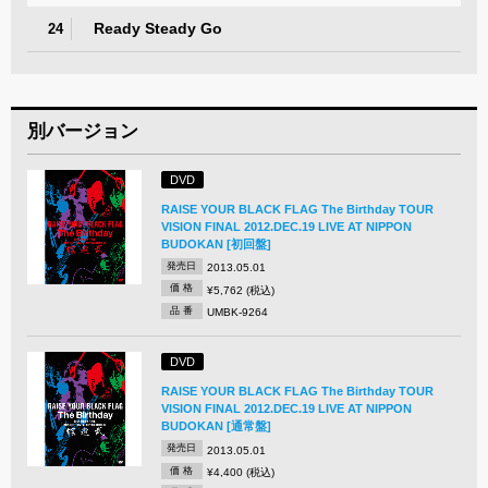
Ready Steady Go
24
別バージョン
DVD
RAISE YOUR BLACK FLAG The Birthday TOUR
VISION FINAL 2012.DEC.19 LIVE AT NIPPON
BUDOKAN [初回盤]
発売日
2013.05.01
価 格
¥5,762 (税込)
品 番
UMBK-9264
DVD
RAISE YOUR BLACK FLAG The Birthday TOUR
VISION FINAL 2012.DEC.19 LIVE AT NIPPON
BUDOKAN [通常盤]
発売日
2013.05.01
価 格
¥4,400 (税込)