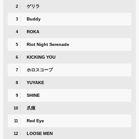
ゲリラ
2
Buddy
3
ROKA
4
Riot Night Serenade
5
KICKING YOU
6
ホロスコープ
7
YUYAKE
8
SHINE
9
爪痕
10
Red Eye
11
LOOSE MEN
12