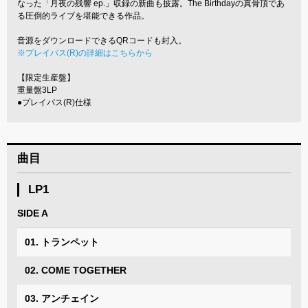
なった「月夜の残響 ep.」収録の新曲も披露。The Birthdayの真骨頂であ
る圧倒的ライブを堪能できる作品。
音源をダウンロードできるQRコードも封入。
※プレイパス(R)の詳細はこちらから
【限定生産盤】
重量盤3LP
●プレイパス(R)仕様
曲目
LP1
SIDE A
01. トランペット
02. COME TOGETHER
03. アンチェイン