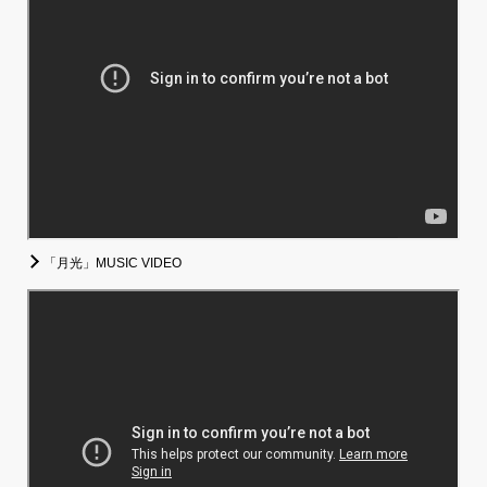
「月光」MUSIC VIDEO