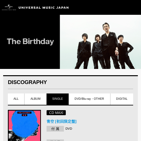
DISCOGRAPHY
ALL
ALBUM
SINGLE
DVD/Blu-ray・OTHER
DIGITAL
CD MAXI
青空 [初回限定盤]
付 属
DVD