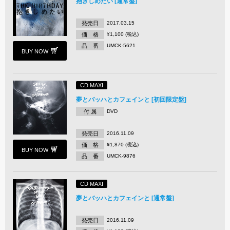
抱きしめたい [通常盤]
発売日
2017.03.15
価 格
¥1,100 (税込)
品 番
UMCK-5621
BUY NOW
CD MAXI
夢とバッハとカフェインと [初回限定盤]
付 属
DVD
発売日
2016.11.09
価 格
¥1,870 (税込)
BUY NOW
品 番
UMCK-9876
CD MAXI
夢とバッハとカフェインと [通常盤]
発売日
2016.11.09