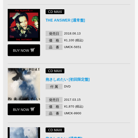
CD MAXI
THE ANSWER [通常盤]
発売日
2018.06.13
価 格
¥1,100 (税込)
品 番
UMCK-5651
BUY NOW
CD MAXI
抱きしめたい [初回限定盤]
付 属
DVD
発売日
2017.03.15
価 格
¥1,870 (税込)
BUY NOW
品 番
UMCK-9900
CD MAXI