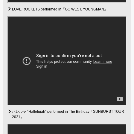
LOVE ROCKETS performed in『GO WEST. YOUNGMAN』
ハレルヤ “Hallelujah” performed in The Birthday『SUNBURST TOUR
2021』