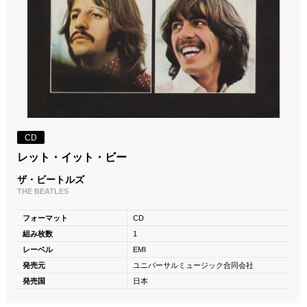
CD
レット・イット・ビー
ザ・ビートルズ
THE BEATLES
フォーマット
CD
組み枚数
1
レーベル
EMI
発売元
ユニバーサルミュージック合同会社
発売国
日本