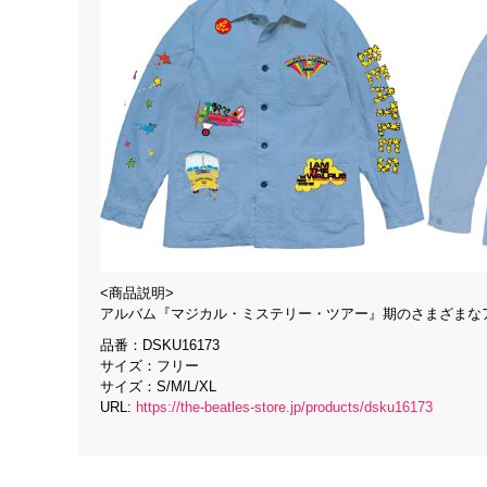
<商品説明>
アルバム『マジカル・ミステリー・ツアー』期のさまざまな
品番：DSKU16173
サイズ：フリー
サイズ：S/M/L/XL
URL:
https://the-beatles-store.jp/products/dsku16173