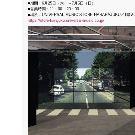
■期間：6月25日（木）～7月5日（日）
■営業時間：11：00 – 20：00
■場所：UNIVERSAL MUSIC STORE HARARAJUKU／1階
https://store-harajuku.universal-music.co.jp/