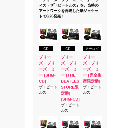
ィズ・ザﾞ･ビートルズ』を、当時の
アートワークを再現した紙ジャケッ
トで6/26発売！
CD
CD
アナログ
プリー
プリー
プリー
ズ・プリ
ズ・プリ
ズ・プリ
ーズ・ミ
ーズ・ミ
ーズ・ミ
ー [SHM-
ー [THE
ー [完全生
CD]
BEATLES
産限定盤]
ザ・ビート
STORE限
ザ・ビート
ルズ
ルズ
定盤]
[SHM-CD]
ザ・ビート
ルズ