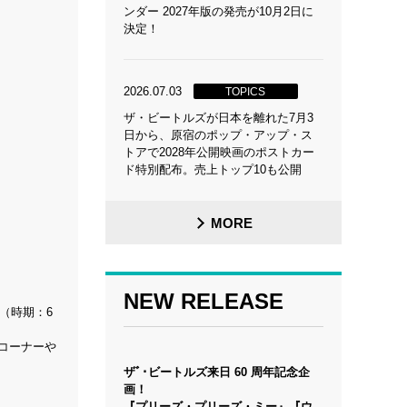
ンダー 2027年版の発売が10月2日に
決定！
2026.07.03
TOPICS
ザ・ビートルズが日本を離れた7月3
日から、原宿のポップ・アップ・ス
トアで2028年公開映画のポストカー
ド特別配布。売上トップ10も公開
MORE
NEW RELEASE
ア（時期：6
コーナーや
ザﾞ･ビートルズ来日 60 周年記念企
画！
『プリーズ・プリーズ・ミー』『ウ