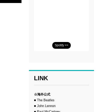
Spotify >>
LINK
☆海外公式
■ The Beatles
■ John Lennon
■ Paul McCartney