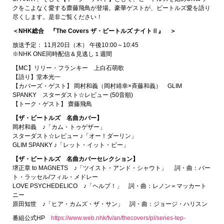
クをこよなく愛する齋藤飛鳥が登場。豪華ゲストが、ビートルズ愛を語り
尽くします。是非ご覧ください！
＜NHK総合 『The Covers ザ・ビートルズ ナイトⅡ』 ＞
放送予定： 11月20日（木） 午後10:00～10:45
※NHK ONE同時配信＆見逃し１週間
【MC】リリー・フランキー 上白石萌歌
【語り】堂本光一
【カバーズ・ゲスト】 岡村和義（岡村靖幸×斉藤和義） GLIM
SPANKY スターダスト☆レビュー (50音順)
【トーク・ゲスト】 齋藤飛鳥
【ザ・ビートルズ 名曲カバー】
岡村和義 ♪「カム・トゥゲザー」
スターダスト☆レビュー ♪「オー！ダーリン」
GLIM SPANKY ♪「レット・イット・ビー」
【ザ・ビートルズ 名曲カバーセレクション】
堺正章 to MAGNETS ♪「ツイスト・アンド・シャウト」 詞・曲：バー
ト・ラッセル/フィル・メドレー
LOVE PSYCHEDELICO ♪「ヘルプ！」 詞・曲：レノン＝マッカート
ニー
原田知世 ♪「ヒア・カムズ・ザ・サン」 詞・曲：ジョージ・ハリスン
番組公式HP
https://www.web.nhk/tv/an/thecovers/pl/series-tep-