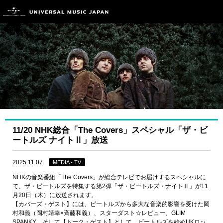
11/20 NHK総合「The Covers」スペシャル「ザ・ビ
ートルズ ナイトⅡ」放送
2025.11.07
MEDIA - TV
NHKの音楽番組「The Covers」が総合テレビでお届けするスペシャルに
て、ザ・ビートルズを特集する第2弾「ザ・ビートルズ・ナイトⅡ」が11
月20日（木）に放送されます。
【カバーズ・ゲスト】には、ビートルズから多大な音楽的影響を受けた岡
村和義（岡村靖幸×斉藤和義）、スターダスト☆レビュー、GLIM
SPANKY、そして【トーク・ゲスト】として、ビートルズを始めUKロッ