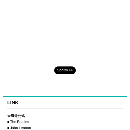
Spotify >>
LINK
☆海外公式
■ The Beatles
■ John Lennon