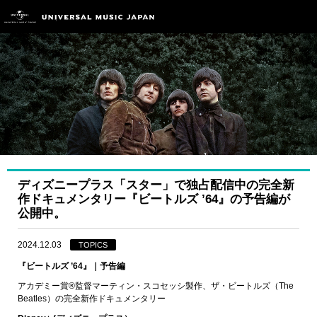
ディズニープラス「スター」で独占配信中の完全新
作ドキュメンタリー『ビートルズ ’64』の予告編が
公開中。
2024.12.03
TOPICS
『ビートルズ ’64』｜予告編
アカデミー賞®監督マーティン・スコセッシ製作、ザ・ビートルズ（The
Beatles）の完全新作ドキュメンタリー