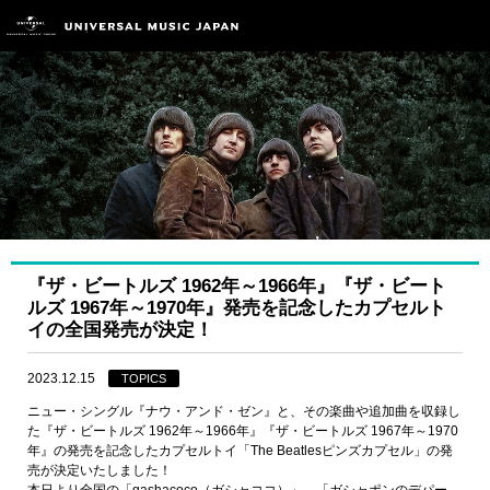
『ザ・ビートルズ 1962年～1966年』『ザ・ビート
ルズ 1967年～1970年』発売を記念したカプセルト
イの全国発売が決定！
2023.12.15
TOPICS
ニュー・シングル『ナウ・アンド・ゼン』と、その楽曲や追加曲を収録し
た『ザ・ビートルズ 1962年～1966年』『ザ・ビートルズ 1967年～1970
年』の発売を記念したカプセルトイ「The Beatlesピンズカプセル」の発
売が決定いたしました！
本日より全国の「gashacoco（ガシャココ）」、「ガシャポンのデパー