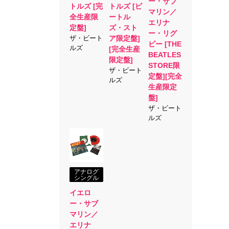
ー・サブ
トルズ [完
トルズ [ビ
マリン／
全生産限
ートル
エリナ
定盤]
ズ・スト
ー・リグ
ザ・ビート
ア限定盤]
ビー [THE
ルズ
[完全生産
BEATLES
限定盤]
STORE限
ザ・ビート
定盤][完全
ルズ
生産限定
盤]
ザ・ビート
ルズ
アナログ
シングル
イエロ
ー・サブ
マリン／
エリナ