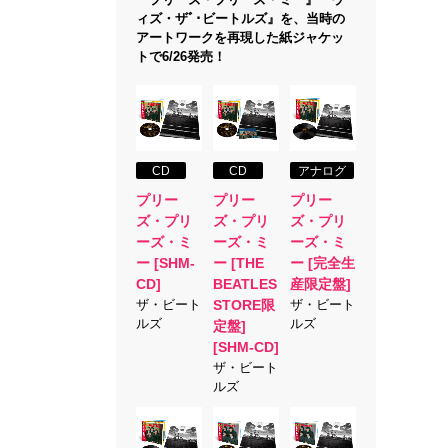
ィズ・ザﾞ･ビートルズ』を、当時の
アートワークを再現した紙ジャケッ
トで6/26発売！
CD
CD
アナログ
プリー
プリー
プリー
ズ・プリ
ズ・プリ
ズ・プリ
ーズ・ミ
ーズ・ミ
ーズ・ミ
ー [SHM-
ー [THE
ー [完全生
CD]
BEATLES
産限定盤]
ザ・ビート
STORE限
ザ・ビート
ルズ
ルズ
定盤]
[SHM-CD]
ザ・ビート
ルズ