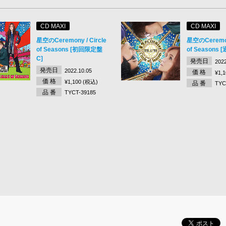
CD MAXI
CD MAXI
星空のCeremony / Circle
星空のCeremony
of Seasons [初回限定盤
of Seasons 
C]
発売日
2022
発売日
2022.10.05
価 格
¥1,
価 格
¥1,100 (税込)
品 番
TYC
品 番
TYCT-39185