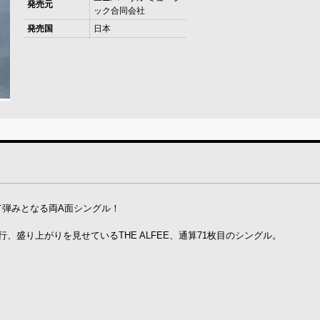
発売元
ック合同会社
発売国
日本
けて弾みとなる両A面シングル！
、盛り上がりを見せているTHE ALFEE、通算71枚目のシングル。