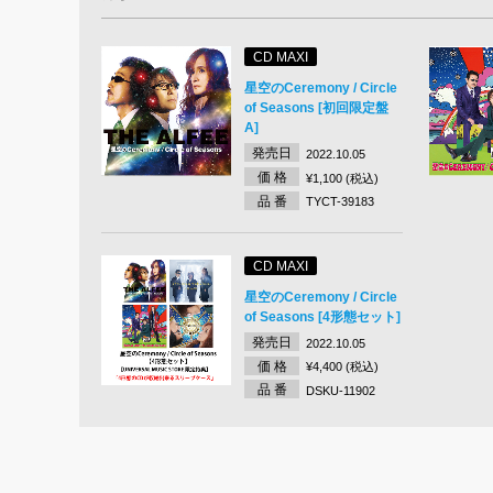
CD MAXI
星空のCeremony / Circle
of Seasons [初回限定盤
A]
発売日
2022.10.05
価 格
¥1,100 (税込)
品 番
TYCT-39183
CD MAXI
星空のCeremony / Circle
of Seasons [4形態セット]
発売日
2022.10.05
価 格
¥4,400 (税込)
品 番
DSKU-11902