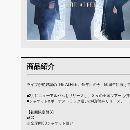
商品紹介
ライブが絶好調のTHE ALFEE。48年目の今、50周年に向
■2月にニューアルバムをリリースし、久々の全国ツアーも慣行
■ジャケット&ボーナストラック違いの4形態をリリース。
【初回限定盤B】
●CD
※全形態CDジャケット違い