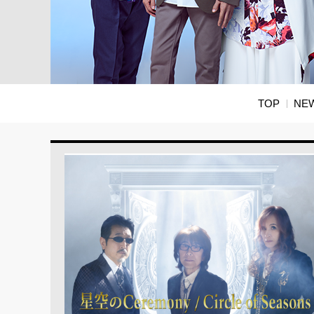
TOP
NE