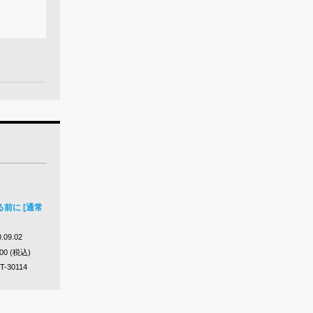
前に [通常
.09.02
100 (税込)
T-30114