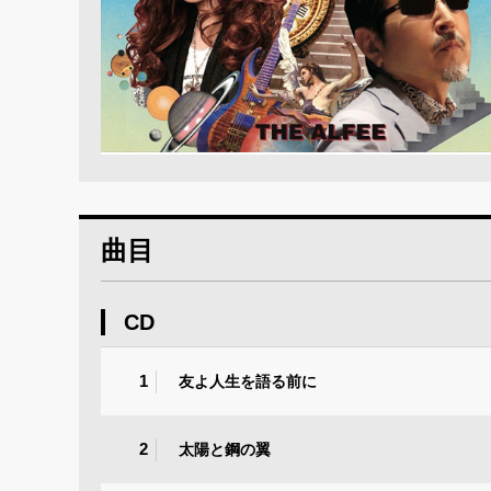
曲目
CD
1
友よ人生を語る前に
2
太陽と鋼の翼