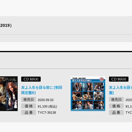
 2019）
CD MAXI
CD MAXI
友よ人生を語る前に [初回
友よ人生を語る
限定盤B]
盤]
発売日
発売日
2020.09.02
2020
価 格
価 格
¥1,100 (税込)
¥1,
品 番
品 番
TYCT-39138
TYC