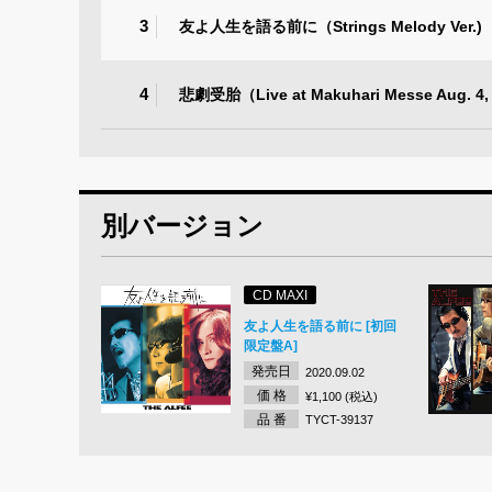
3
友よ人生を語る前に（Strings Melody Ver.)
4
悲劇受胎（Live at Makuhari Messe Aug. 4,
別バージョン
CD MAXI
友よ人生を語る前に [初回
限定盤A]
発売日
2020.09.02
価 格
¥1,100 (税込)
品 番
TYCT-39137