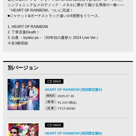
シンフォニックなメロディック・メタルに乗せて届ける渾身の一曲――
「HEART OF RAINBOW」ついに完成！
■ジャケット&ボーナストラック違いの4形態をリリース。
1. HEART OF RAINBOW
2. 丁寧言葉Death！
3. 白夜 －byaku-ya－（50年目の夏祭り 2024 Live Ver.）
※全3曲収録
別バージョン
CD MAXI
HEART OF RAINBOW [初回限定盤A]
発売日
2025.07.30
価 格
¥1,210 (税込)
品 番
TYCT-39280
CD MAXI
HEART OF RAINBOW [初回限定盤B]