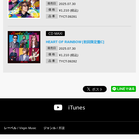
発売日
2025.07.30
価 格
¥1,210 (税込)
品 番
TYCT-39281
CD MAXI
HEART OF RAINBOW [初回限定盤C]
発売日
2025.07.30
価 格
¥1,210 (税込)
品 番
TYCT-39282
レーベル
Virgin Music
ジャンル
邦楽