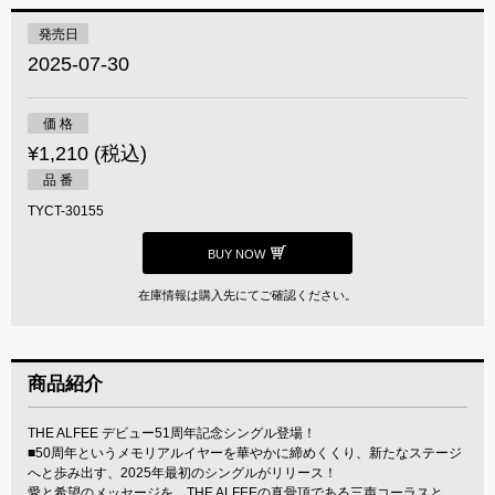
発売日
2025-07-30
価 格
¥1,210 (税込)
品 番
TYCT-30155
BUY NOW
在庫情報は購入先にてご確認ください。
商品紹介
THE ALFEE デビュー51周年記念シングル登場！
■50周年というメモリアルイヤーを華やかに締めくくり、新たなステージ
へと歩み出す、2025年最初のシングルがリリース！
愛と希望のメッセージを、THE ALFEEの真骨頂である三声コーラスと、