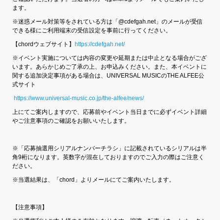
ます。
※迷惑メール対策等をされている方は「@cdefgah.net」のメールが受信
できる様にご利用端末の受信設定を事前に行ってください。
【chordウェブサイト】
https://cdefgah.net/
※イベント実施については内容の変更や延期または中止となる場合がござ
います。あらかじめご了承の上、お申込みください。また、本イベントに
関する追加決定事項がある場合は、UNIVERSAL MUSICのTHE ALFEE公
式サイト
https://www.universal-music.co.jp/the-alfee/news/
上にてご案内しますので、応募前やイベント当日までに必ずイベント詳細
やご注意事項のご確認をお願いいたします。
※「応募抽選用シリアルナンバーチラシ」に記載されているシリアルは半
角9桁になります。英数字が混在しておりますのでご入力の際はご注意く
ださい。
※当選結果は、「chord」よりメールにてご案内いたします。
【注意事項】