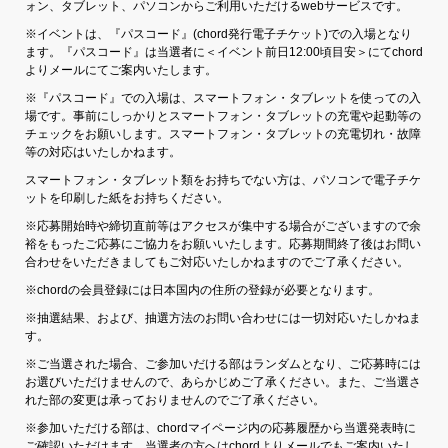
ォン、タブレット、パソコンからご利用いただけるwebサービスです。
※イベントは、『パスコード』(chord発行電子チケット)での入場となり
ます。『パスコード』は当選者に＜イベント前日12:00頃目安＞にてchord
よりメールにてご案内いたします。
※『パスコード』での入場は、スマートフォン・タブレットを使っての入
場です。事前にしっかりとスマートフォン・タブレットの充電や起動等の
チェックをお願いします。スマートフォン・タブレットの充電切れ・故障
等の対応はいたしかねます。
スマートフォン・タブレット類をお持ちでない方は、パソコンで電子チケ
ットを印刷した紙をお持ちください。
※応募開始時や締切直前等はアクセスが集中する場合がございますので余
裕をもったご応募にご協力をお願いいたします。応募期間終了後はお問い
合わせをいただきましてもご対応いたしかねますのでご了承ください。
※chordの会員登録には日本国内の住所の登録が必要となります。
※抽選結果、および、抽選方法のお問い合わせには一切対応いたしかねま
す。
※ご当選された場合、ご参加いだける部はランダムとなり、ご応募時には
お選びいただけませんので、あらかじめご了承ください。また、ご当選さ
れた部の変更は承っておりませんのでご了承ください。
※参加いただける部は、chordマイページ内の応募履歴から当選発表時に
ご確認いただけます。当選者の方へはchordよりメールでもご案内いたし