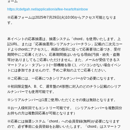
ォーム
https://cdefgah.net/application/alfee-heartofrainbow
※応募フォームは2025年7月29日(火)10:00からアクセス可能となりま
す。
本イベントの応募抽選は、抽選システム「chord」を使用いたします。上
記URL、または「応募抽選用シリアルナンバーチラシ」記載の二次元コー
ドよりchordにアクセスし、画面の指示に従って応募要項に基づき、受付
期間中にご応募ください。応募期間後はいかなる理由(汚損・紛失・盗難
等)がありましてもご応募いただけません。また、メールが受信できるス
マートフォン・タブレット(一部機種を除く)、パソコンがない場合イベン
トには参加できませんので、予めご承知の上でご応募ください。
※ご応募には、一応募につきシリアルナンバーが2つ必要になります。
※初回限定盤A、B、C、通常盤の4形態に封入のどのチラシ記載のシリア
ルナンバーでも使用可能です。
※シリアルナンバーは1度ご使用いただくとその後は無効となります。
※お一人様何回でもエントリー可能です。（シリアルナンバーを複数回分
お持ちの方は複数回応募が可能となります）
※応募には抽選システム「chord」への会員登録(無料)が必要になります
ので、必ず事前に会員登録をお願いいたします。「chord」はスマートフ