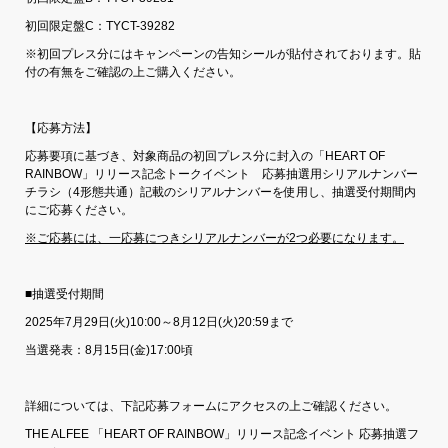
初回限定盤C：TYCT-39282
※初回プレス分にはキャンペーンの告知シールが貼付されております。貼
付の有無をご確認の上ご購入ください。
【応募方法】
応募要項に基づき、対象商品の初回プレス分に封入の「HEART OF
RAINBOW」リリース記念トークイベント 応募抽選用シリアルナンバー
チラシ（4形態共通）記載のシリアルナンバーを使用し、抽選受付期間内
にご応募ください。
※ご応募には、一応募につきシリアルナンバーが2
つ必要になります。
■抽選受付期間
2025年7月29日(火)10:00～8月12日(火)20:59まで
当選発表：8月15日(金)17:00頃
詳細については、下記応募フォームにアクセスの上ご確認ください。
THE ALFEE 「HEART OF RAINBOW」リリース記念イベント 応募抽選フ