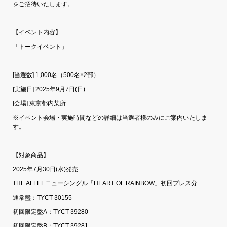
をご招待いたします。
【イベント内容】
「トークイベント」
[当選数] 1,000名（500名×2部）
[実施日] 2025年9月7日(日)
[会場] 東京都内某所
※イベント会場・実施時間などの詳細は当選者様のみにご案内いたしま
す。
【対象商品】
2025年7月30日(水)発売
THE ALFEEニューシングル「HEART OF RAINBOW」初回プレス分
通常盤：TYCT-30155
初回限定盤A：TYCT-39280
初回限定盤B：TYCT-39281