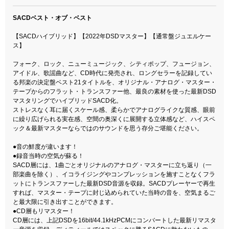
SACDベスト・オブ・ベスト
【SACDハイブリッド】【2022年DSDマスター】【通常盤ジュエルケー
ス】
フォーク、ロック、ニューミュージック、シティポップ、フュージョン、
アイドル、歌謡曲など、CD時代に発売され、ロングセラーを記録してい
る邦楽の決定盤ベスト21タイトルを、オリジナル・アナログ・マスター・
テープからのフラット・トランスファー他、最良の素材を使った最新DSD
マスタリングでハイブリッドSACD化。
ストレスなく耳に届くスケール感、柔らかでアナログライクな質感、眼前
に繰り広げられる実在感、空間の奥深くに展開する立体感など、ハイスペ
ック＆最新マスターならではのサウンドを思う存分ご堪能ください。
●音の鮮度が違います！
●録音当時の空気が蘇る！
SACD層には、1曲ごとオリジナルのアナログ・マスターに立ち返り（一
部楽曲を除く）、イコライジングやコンプレッションを施すことなくフラ
ットにトランスファーした最新DSD音源を収録。SACDプレーヤーで再生
すれば、マスター・テープに封じ込められていた当時の音を、空気まるご
と最大限に引き出すことができます。
●CD層もリマスター！
CD層には、上記DSDを16bit/44.1kHzPCMにコンバートした最新リマスタ