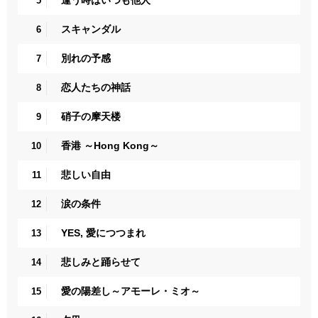
逢う時はいつも他人
5
スキャンダル
6
別れの予感
7
恋人たちの神話
8
硝子の摩天楼
9
香港 ～Hong Kong～
10
悲しい自由
11
涙の条件
12
YES, 愛につつまれ
13
悲しみと踊らせて
14
愛の陽差し～アモーレ・ミオ～
15