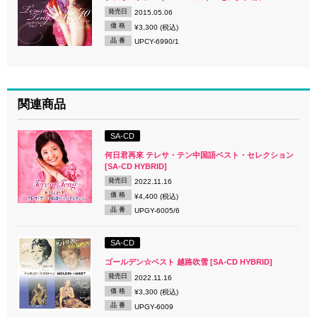
発売日
2015.05.06
価 格
¥3,300 (税込)
品 番
UPCY-6990/1
関連商品
SA-CD
何日君再來 テレサ・テン中国語ベスト・セレクション
[SA-CD HYBRID]
発売日
2022.11.16
価 格
¥4,400 (税込)
品 番
UPGY-6005/6
SA-CD
ゴールデン☆ベスト 越路吹雪 [SA-CD HYBRID]
発売日
2022.11.16
価 格
¥3,300 (税込)
品 番
UPGY-6009