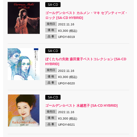
SA-CD
ゴールデン☆ベスト カルメン・マキ セブンティーズ・
ロック [SA-CD HYBRID]
発売日
2022.11.16
価 格
¥3,300 (税込)
品 番
UPGY-6019
SA-CD
ぼくたちの失敗 森田童子ベストコレクション [SA-CD
HYBRID]
発売日
2022.11.16
価 格
¥3,300 (税込)
品 番
UPGY-6020
SA-CD
ゴールデン☆ベスト 水越恵子 [SA-CD HYBRID]
発売日
2022.11.16
価 格
¥3,300 (税込)
品 番
UPGY-6021