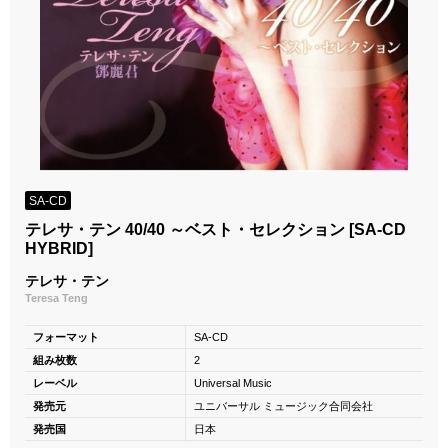
SA-CD
テレサ・テン 40/40 ～ベスト・セレクション [SA-CD
HYBRID]
テレサ・テン
Teresa Teng
フォーマット
SA-CD
組み枚数
2
レーベル
Universal Music
発売元
ユニバーサル ミュージック合同会社
発売国
日本