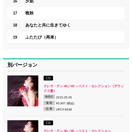
夕凪
16
晩秋
17
あなたと共に生きてゆく
18
ふたたび（再来）
19
別バージョン
CD
テレサ・テン 40／40 ～ベスト・セレクション（デラッ
クス盤）
発売日
2015.05.06
価 格
¥5,907 (税込)
品 番
UPCY-9438
CD
テレサ・テン 40／40 ～ベスト・セレクション