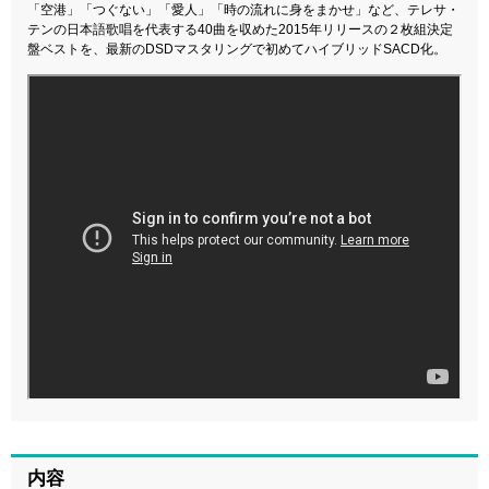
「空港」「つぐない」「愛人」「時の流れに身をまかせ」など、テレサ・
テンの日本語歌唱を代表する40曲を収めた2015年リリースの２枚組決定
盤ベストを、最新のDSDマスタリングで初めてハイブリッドSACD化。
内容