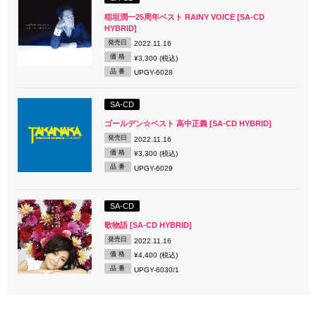
稲垣潤一25周年ベスト RAINY VOICE [SA-CD
HYBRID]
発売日
2022.11.16
価 格
¥3,300 (税込)
品 番
UPGY-6028
SA-CD
ゴールデン☆ベスト 高中正義 [SA-CD HYBRID]
発売日
2022.11.16
価 格
¥3,300 (税込)
品 番
UPGY-6029
SA-CD
歌物語 [SA-CD HYBRID]
発売日
2022.11.16
価 格
¥4,400 (税込)
品 番
UPGY-6030/1