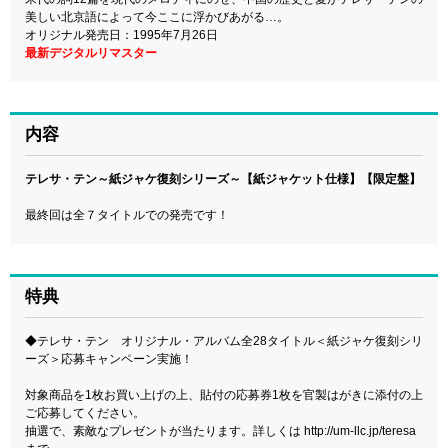
美しい北京語によって今ここに浮かびあがる…。
オリジナル発売日：1995年7月26日
最新デジタルリマスター
内容
テレサ・テン～紙ジャケ復刻シリーズ～【紙ジャケット仕様】【限定盤】
最終回は全７タイトルでの発売です！
特典
◆テレサ・テン オリジナル・アルバム全28タイトル＜紙ジャケ復刻シリ
ーズ＞応募キャンペーン実施！
対象商品を1枚お買い上げの上、貼付の応募券1枚を官製はがきに添付の上
ご応募してください。
抽選で、素敵なプレゼントが当たります。詳しくは
http://um-llc.jp/teresa