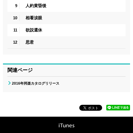
人約黄昏後
9
相看涙眼
10
欲説還休
11
思君
12
関連ページ
2016年邦楽カタログリリース