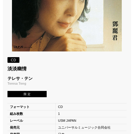
CD
淡淡幽情
テレサ・テン
Teresa Teng
限 定
フォーマット
CD
組み枚数
1
レーベル
USM JAPAN
発売元
ユニバーサルミュージック合同会社