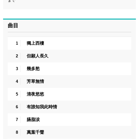
まで
曲目
獨上西樓
1
但願人長久
2
幾多愁
3
芳草無情
4
清夜悠悠
5
有誰知我此時情
6
臙脂涙
7
萬葉千聲
8