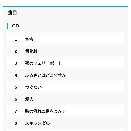
曲目
CD
空港
1
雪化粧
2
夜のフェリーボート
3
ふるさとはどこですか
4
つぐない
5
愛人
6
時の流れに身をまかせ
7
スキャンダル
8