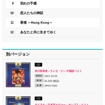
別れの予感
9
恋人たちの神話
10
香港 ～Hong Kong～
11
あなたと共に生きてゆく
12
別バージョン
CD
何日君再來～テレサ・テン 中国語ベスト
発売日
2017.10.25
価 格
¥1,320 (税込)
品 番
UPCY-7420
CD
ダイアナ～日本語カヴァー・ポップス・ベスト