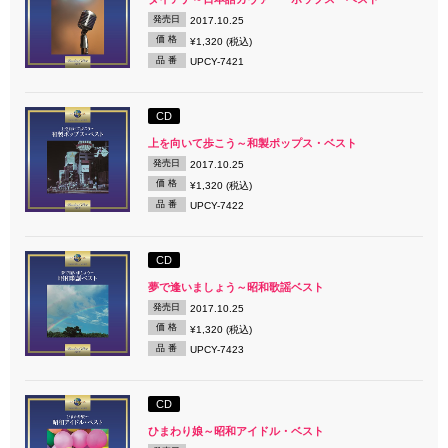
発売日
2017.10.25
価 格
¥1,320 (税込)
品 番
UPCY-7421
CD
上を向いて歩こう～和製ポップス・ベスト
発売日
2017.10.25
価 格
¥1,320 (税込)
品 番
UPCY-7422
CD
夢で逢いましょう～昭和歌謡ベスト
発売日
2017.10.25
価 格
¥1,320 (税込)
品 番
UPCY-7423
CD
ひまわり娘～昭和アイドル・ベスト