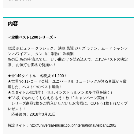
内容
＜定盤ベスト1200シリーズ＞
歌謡 ポピュラー クラシック、 演歌 民謡 ジャズ ラテン、ムード シャンソ
ン ハワイアン、 タンゴに 唱歌に 吹奏楽…
あの日 あの時 流れてた、 いい曲だけを詰め込んで、これがベストの決定
版、 お値打ち価格で勢揃い！
★全149タイトル、各税抜￥1,200！
★世界No.1レコード会社＝ユニバーサル ミュージックが誇る音源から厳
選した、ベスト中のベスト選曲！
★全タイトル歌詞付！（但しインストゥルメンタル作品を除く）
★“３枚 でもれなくもらえる もう１枚！” キャンペーン実施！
シリーズ商品3枚をご購入いただいたお客様に、CDもう1枚もれなくプ
レゼント！
応募締切：2018年3月31日
特設サイト：
http://universal-music.co.jp/international/teiban1200/