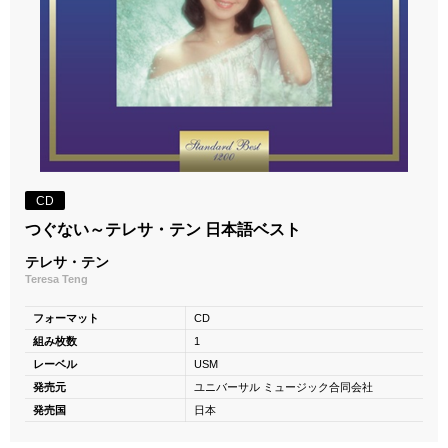
CD
つぐない～テレサ・テン 日本語ベスト
テレサ・テン
Teresa Teng
フォーマット
CD
組み枚数
1
レーベル
USM
発売元
ユニバーサル ミュージック合同会社
発売国
日本